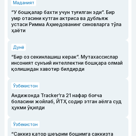
Маданият
“У бошқалар бахти учун туғилган эди”. Бир
умр отасини кутган актриса ва дубльяж
устаси Римма Аҳмедованинг синовларга тўла
ҳаёти
Дунё
“Бир оз секинлашиш керак”. Мутахассислар
инсоният сунъий интеллектни бошқара олмай
қолишидан хавотир билдирди
Ўзбекистон
Андижонда Tracker’га 21 нафар боғча
боласини жойлаб, ЙТҲ содир этган аёлга суд
ҳукми ўқилди
Ўзбекистон
“Саккиз қатор шеърим бошимга саккизта