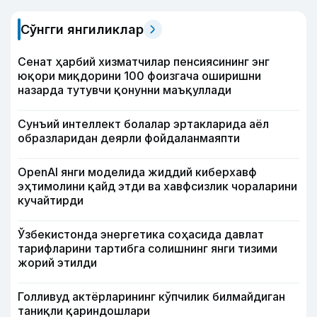
Сўнгги янгиликлар
Сенат ҳарбий хизматчилар пенсиясининг энг
юқори миқдорини 100 фоизгача оширишни
назарда тутувчи қонунни маъқуллади
Сунъий интеллект болалар эртакларида аёл
образларидан деярли фойдаланмаяпти
OpenAI янги моделида жиддий киберхавф
эҳтимолини қайд этди ва хавфсизлик чораларини
кучайтирди
Ўзбекистонда энергетика соҳасида давлат
тарифларини тартибга солишнинг янги тизими
жорий этилди
Голливуд актёрларининг кўпчилик билмайдиган
таниқли қариндошлари