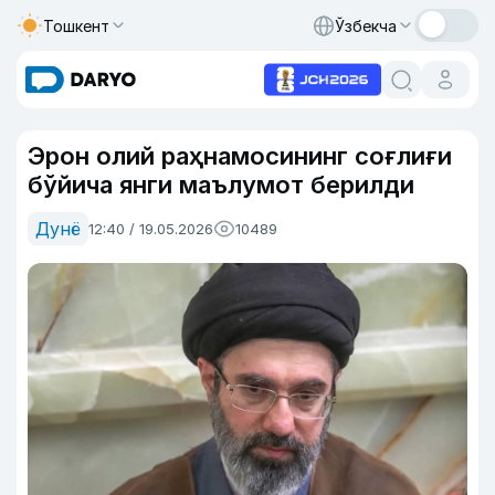
Тошкент
Ўзбекча
Эрон олий раҳнамосининг соғлиғи
бўйича янги маълумот берилди
Дунё
12:40 / 19.05.2026
10489