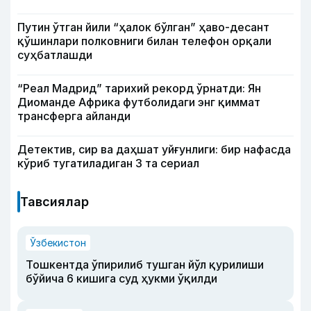
Путин ўтган йили “ҳалок бўлган” ҳаво-десант
қўшинлари полковниги билан телефон орқали
суҳбатлашди
“Реал Мадрид” тарихий рекорд ўрнатди: Ян
Диоманде Африка футболидаги энг қиммат
трансферга айланди
Детектив, сир ва даҳшат уйғунлиги: бир нафасда
кўриб тугатиладиган 3 та сериал
Тавсиялар
Ўзбекистон
Тошкентда ўпирилиб тушган йўл қурилиши
бўйича 6 кишига суд ҳукми ўқилди