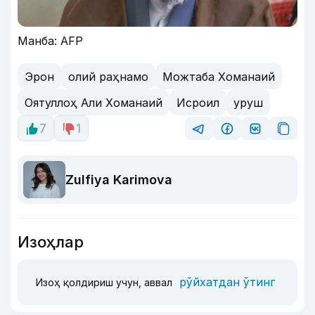
Манба: AFP
Эрон
олий раҳнамо
Можтаба Хоманаий
Оятуллоҳ Али Хоманаий
Исроил
уруш
7
1
Zulfiya Karimova
Изоҳлар
рўйхатдан ўтинг
Изоҳ қолдириш учун, аввал