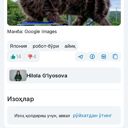
Манба: Google Images
Япония
робот-бўри
айиқ
14
4
Hilola G‘iyosova
Изоҳлар
рўйхатдан ўтинг
Изоҳ қолдириш учун, аввал