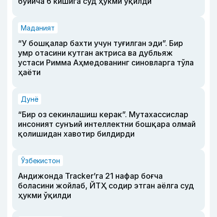
бўйича 6 кишига суд ҳукми ўқилди
Маданият
“У бошқалар бахти учун туғилган эди”. Бир
умр отасини кутган актриса ва дубльяж
устаси Римма Аҳмедованинг синовларга тўла
ҳаёти
Дунё
“Бир оз секинлашиш керак”. Мутахассислар
инсоният сунъий интеллектни бошқара олмай
қолишидан хавотир билдирди
Ўзбекистон
Андижонда Tracker’га 21 нафар боғча
боласини жойлаб, ЙТҲ содир этган аёлга суд
ҳукми ўқилди