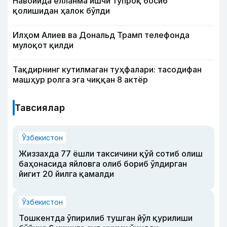
Навоийда ёлланма ишчи тупроқ босиб
қолишидан ҳалок бўлди
Илҳом Алиев ва Дональд Трамп телефонда
мулоқот қилди
Тақдирнинг кутилмаган туҳфалари: тасодифан
машҳур ролга эга чиққан 8 актёр
Тавсиялар
Ўзбекистон
Жиззахда 77 ёшли таксичини қўй сотиб олиш
баҳонасида яйловга олиб бориб ўлдирган
йигит 20 йилга қамалди
Ўзбекистон
Тошкентда ўпирилиб тушган йўл қурилиши