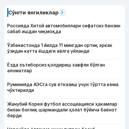
Сўнгги янгиликлар
Россияда Хитой автомобиллари сифатсиз бензин
сабаб ишдан чиқмоқда
Ўзбекистонда 1 йилда 11 мингдан ортиқ эркак
ўзидан катта ёшдаги аёлга уйланди
Ёзда эътиборсиз қолдириш хавфли бўлган
аломатлар
Руминияда АЭСга сув етказиш учун тўртта кема
чўктирилди
Жанубий Корея футбол ассоциацияси ҳакамлар
билан боғлиқ шармандали ҳолат бўйича баёнот
берди