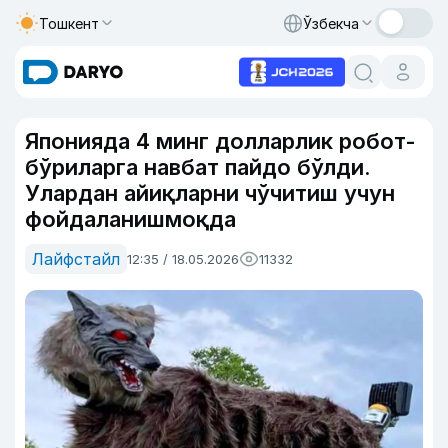
Тошкент
Ўзбекча
Японияда 4 минг долларлик робот-
бўриларга навбат пайдо бўлди.
Улардан айиқларни чўчитиш учун
фойдаланишмоқда
Лайфстайл
12:35 / 18.05.2026
11332