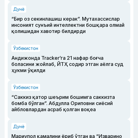
Дунё
“Бир оз секинлашиш керак”. Мутахассислар
инсоният сунъий интеллектни бошқара олмай
қолишидан хавотир билдирди
Ўзбекистон
Андижонда Tracker’га 21 нафар боғча
боласини жойлаб, ЙТҲ содир этган аёлга суд
ҳукми ўқилди
Ўзбекистон
“Саккиз қатор шеърим бошимга саккизта
бомба бўлган”. Абдулла Ориповни сиёсий
айбловлардан асраб қолган воқеа
Дунё
Мариупол қамалини ёриб ўтган ва “Изварино