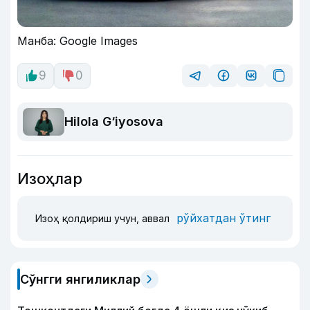
Манба: Google Images
9
0
Hilola G‘iyosova
Изоҳлар
рўйхатдан ўтинг
Изоҳ қолдириш учун, аввал
Сўнгги янгиликлар