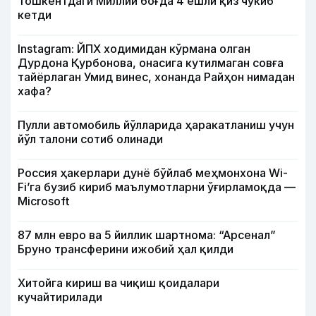
Тошкентдаги Миллий боғда 4 ёшли қиз чўкиб
кетди
Instagram: ЙПХ ходимидан кўрмана олган
Дурдона Қурбонова, онасига кутилмаган совға
тайёрлаган Умид винес, хонанда Райҳон нимадан
хафа?
Пулли автомобиль йўлларида ҳаракатланиш учун
йўл талони сотиб олинади
Россия ҳакерлари дунё бўйлаб меҳмонхона Wi-
Fi’га бузиб кириб маълумотларни ўғирламоқда —
Microsoft
87 млн евро ва 5 йиллик шартнома: “Арсенал”
Бруно трансферини ижобий ҳал қилди
Хитойга кириш ва чиқиш қоидалари
кучайтирилади