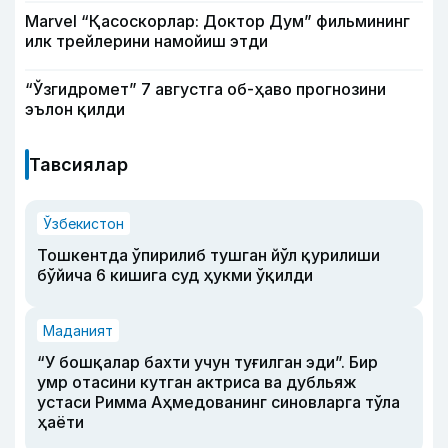
Marvel “Қасоскорлар: Доктор Дум” фильмининг
илк трейлерини намойиш этди
“Ўзгидромет” 7 августга об-ҳаво прогнозини
эълон қилди
Тавсиялар
Ўзбекистон
Тошкентда ўпирилиб тушган йўл қурилиши
бўйича 6 кишига суд ҳукми ўқилди
Маданият
“У бошқалар бахти учун туғилган эди”. Бир
умр отасини кутган актриса ва дубльяж
устаси Римма Аҳмедованинг синовларга тўла
ҳаёти