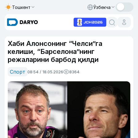
Тошкент
Ўзбекча
Хаби Алонсонинг “Челси”га
келиши, “Барселона”нинг
режаларини барбод қилди
Спорт
08:54 / 18.05.2026
8364