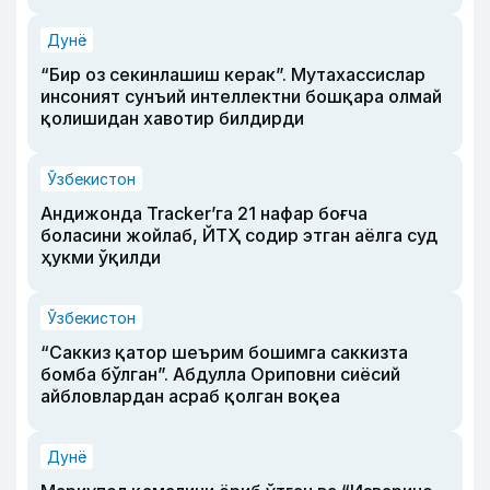
Дунё
“Бир оз секинлашиш керак”. Мутахассислар
инсоният сунъий интеллектни бошқара олмай
қолишидан хавотир билдирди
Ўзбекистон
Андижонда Tracker’га 21 нафар боғча
боласини жойлаб, ЙТҲ содир этган аёлга суд
ҳукми ўқилди
Ўзбекистон
“Саккиз қатор шеърим бошимга саккизта
бомба бўлган”. Абдулла Ориповни сиёсий
айбловлардан асраб қолган воқеа
Дунё