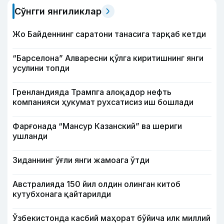
Сўнгги янгиликлар
Жо Байденнинг саратони танасига тарқаб кетди
“Барселона” Алваресни қўлга киритишнинг янги
усулини топди
Гренландияда Трампга алоқадор нефть
компанияси ҳукумат рухсатисиз иш бошлади
Фарғонада “Мансур Казанский” ва шериги
ушланди
Зиданнинг ўғли янги жамоага ўтди
Австралияда 150 йил олдин олинган китоб
кутубхонага қайтарилди
Ўзбекистонда касбий маҳорат бўйича илк миллий