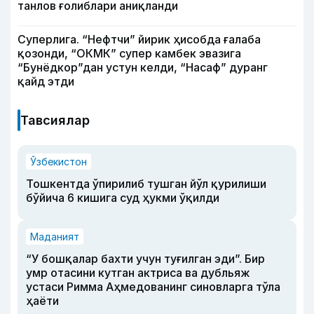
танлов ғолиблари аниқланди
Суперлига. “Нефтчи” йирик ҳисобда ғалаба
қозонди, “ОКМК” супер камбек эвазига
“Бунёдкор”дан устун келди, “Насаф” дуранг
қайд этди
Тавсиялар
Ўзбекистон
Тошкентда ўпирилиб тушган йўл қурилиши
бўйича 6 кишига суд ҳукми ўқилди
Маданият
“У бошқалар бахти учун туғилган эди”. Бир
умр отасини кутган актриса ва дубльяж
устаси Римма Аҳмедованинг синовларга тўла
ҳаёти