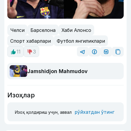
Челси
Барселона
Хаби Алонсо
Спорт хабарлари
Футбол янгиликлари
11
3
Jamshidjon Mahmudov
Изоҳлар
рўйхатдан ўтинг
Изоҳ қолдириш учун, аввал