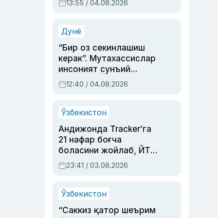
13:55 / 04.08.2026
устаси Римма
Аҳмедованинг
синовларга тўла ҳаёти
Дунё
“Бир оз секинлашиш
керак”. Мутахассислар
инсоният сунъий
интеллектни бошқара
12:40 / 04.08.2026
олмай қолишидан
хавотир билдирди
Ўзбекистон
Андижонда Tracker’га
21 нафар боғча
боласини жойлаб, ЙТҲ
содир этган аёлга суд
23:41 / 03.08.2026
ҳукми ўқилди
Ўзбекистон
“Саккиз қатор шеърим