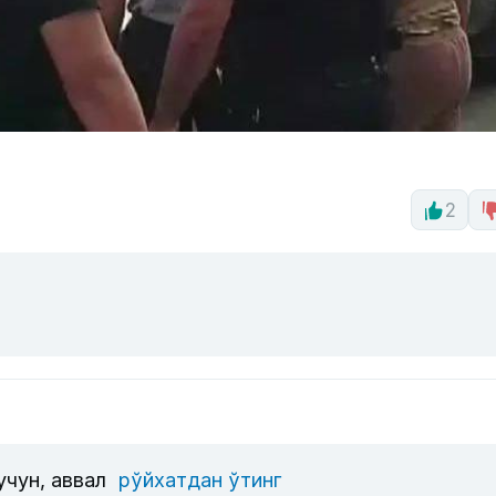
2
учун, аввал
рўйхатдан ўтинг