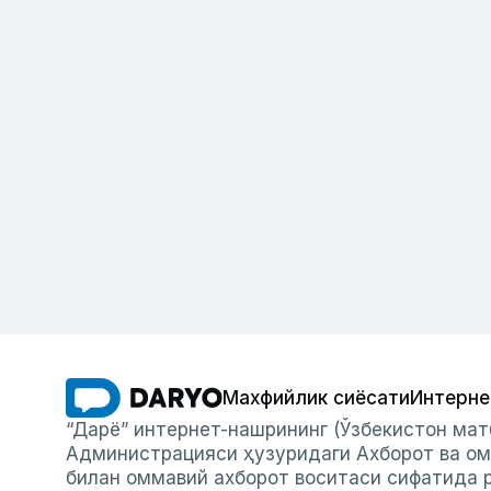
Махфийлик сиёсати
Интерне
“Дарё” интернет-нашрининг (Ўзбекистон мат
Администрацияси ҳузуридаги Ахборот ва ом
билан оммавий ахборот воситаси сифатида р