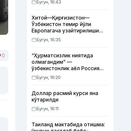
Бугун, 16:43
Хитой—Қирғизистон—
Ўзбекистон темир йўли
Европагача узайтирилиши
мумкин
Бугун, 16:35
0
“Ҳурматсизлик ниятида
олмагандим” —
ўзбекистонлик аёл Россия
давлат рамзлари туширилган
Бугун, 16:20
пояндоз ҳақида
Доллар расмий курси яна
кўтарилди
Бугун, 16:11
Таиланд мактабида отишма: