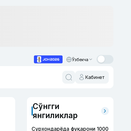
Ўзбекча
Кабинет
Сўнгги
янгиликлар
Сурхондарёда фуқарони 1000