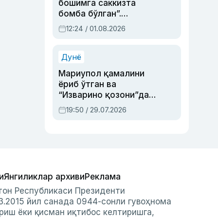
бошимга саккизта
бомба бўлган”.
Абдулла Ориповни
12:24 / 01.08.2026
сиёсий айбловлардан
асраб қолган воқеа
Дунё
Мариупол қамалини
ёриб ўтган ва
“Изварино қозони”дан
чиққан қаҳрамон —
19:50 / 29.07.2026
Украина армияси бош
қўмондони Драпатий
ҳақида
и
Янгиликлар архиви
Реклама
стон Республикаси Президенти
3.2015 йил санада 0944-сонли гувоҳнома
риш ёки қисман иқтибос келтиришга,