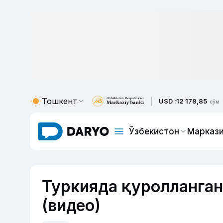
Тошкент
USD :
12 178,85
сўм
Ўзбекистон
Маркази
Туркияда қуролланган
(видео)