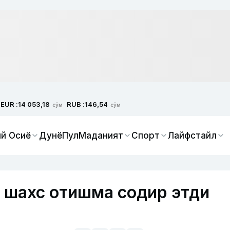
EUR :
RUB :
14 053,18
146,54
сўм
сўм
й Осиё
Дунё
Пул
Маданият
Спорт
Лайфстайл
 шахс отишма содир этди