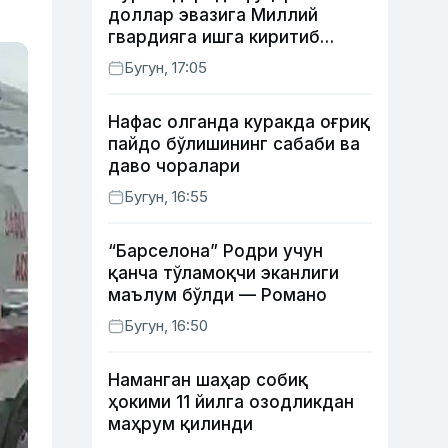
доллар эвазига Миллий
гвардияга ишга киритиб
қўймоқчи бўлган шахс
Бугун, 17:05
ушланди
Нафас олганда куракда оғриқ
пайдо бўлишининг сабаби ва
даво чоралари
Бугун, 16:55
“Барселона” Родри учун
қанча тўламоқчи эканлиги
маълум бўлди — Романо
Бугун, 16:50
Наманган шаҳар собиқ
ҳокими 11 йилга озодликдан
маҳрум қилинди