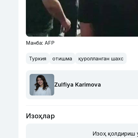
Манба: AFP
Туркия
отишма
қуролланган шахс
Zulfiya Karimova
Изоҳлар
Изоҳ қолдириш 