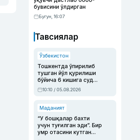
ўқувчи дастлаб бобо-
бувисини ўлдирган
Бугун, 16:07
Тавсиялар
Ўзбекистон
Тошкентда ўпирилиб
тушган йўл қурилиши
бўйича 6 кишига суд
ҳукми ўқилди
10:10 / 05.08.2026
Маданият
“У бошқалар бахти
учун туғилган эди”. Бир
умр отасини кутган
актриса ва дубльяж