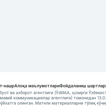
т-нашр
Алоқа маълумотлари
Фойдаланиш шартлар
буот ва ахборот агентлиги (ЎзМАА, ҳозирги Ўзбеки
мавий коммуникациялар агентлиги) томонидан 13.0
ўйхатга олинган. Матнли материалларни тўлиқ кўчи