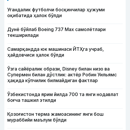
Угандалик футболчи босқинчилар ҳужуми
оқибатида ҳалок бўлди
Дунё бўйлаб Boeing 737 Мах самолётлари
текширилади
Самарқандда юк машинаси ЙТҲга учраб,
ҳайдовчиси ҳалок бўлди
Ўзга сайёралик образи, Disney билан низо ва
Супермен билан дўстлик: актёр Робин Уильямс
ҳақида кўпчилик билмайдиган фактлар
Ўзбекистонда ярим йилда 700 та янги нодавлат
боғча ташкил этилди
Қозоғистон терма жамоасининг янги бош
мураббийи маълум бўлди