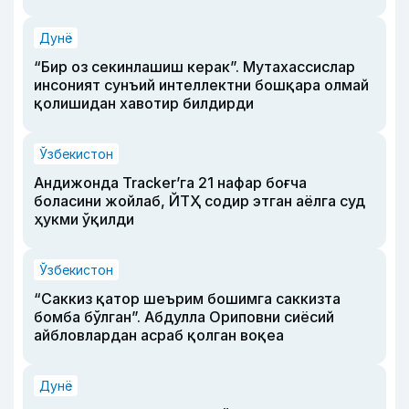
Дунё
“Бир оз секинлашиш керак”. Мутахассислар
инсоният сунъий интеллектни бошқара олмай
қолишидан хавотир билдирди
Ўзбекистон
Андижонда Tracker’га 21 нафар боғча
боласини жойлаб, ЙТҲ содир этган аёлга суд
ҳукми ўқилди
Ўзбекистон
“Саккиз қатор шеърим бошимга саккизта
бомба бўлган”. Абдулла Ориповни сиёсий
айбловлардан асраб қолган воқеа
Дунё