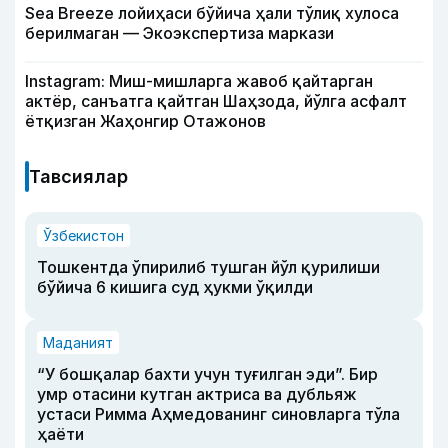
Sea Breeze лойиҳаси бўйича ҳали тўлиқ хулоса
берилмаган — Экоэкспертиза маркази
Instagram: Миш-мишларга жавоб қайтарган
актёр, санъатга қайтган Шаҳзода, йўлга асфалт
ётқизган Жаҳонгир Отажонов
Тавсиялар
Ўзбекистон
Тошкентда ўпирилиб тушган йўл қурилиши
бўйича 6 кишига суд ҳукми ўқилди
Маданият
“У бошқалар бахти учун туғилган эди”. Бир
умр отасини кутган актриса ва дубльяж
устаси Римма Аҳмедованинг синовларга тўла
ҳаёти