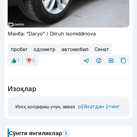
Манба: “Daryo” / Dilruh Isomiddinova
пробег
одометр
автомобил
Сенат
1
0
Изоҳлар
рўйхатдан ўтинг
Изоҳ қолдириш учун, аввал
Сўнгги янгиликлар