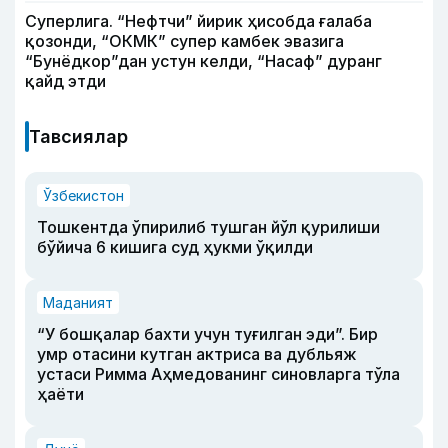
Суперлига. “Нефтчи” йирик ҳисобда ғалаба
қозонди, “ОКМК” супер камбек эвазига
“Бунёдкор”дан устун келди, “Насаф” дуранг
қайд этди
Тавсиялар
Ўзбекистон
Тошкентда ўпирилиб тушган йўл қурилиши
бўйича 6 кишига суд ҳукми ўқилди
Маданият
“У бошқалар бахти учун туғилган эди”. Бир
умр отасини кутган актриса ва дубльяж
устаси Римма Аҳмедованинг синовларга тўла
ҳаёти