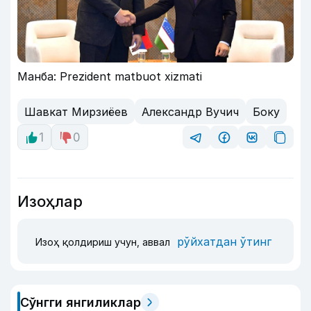
Манба: Prezident matbuot xizmati
Шавкат Мирзиёев
Александр Вучич
Боку
1
0
Изоҳлар
рўйхатдан ўтинг
Изоҳ қолдириш учун, аввал
Сўнгги янгиликлар