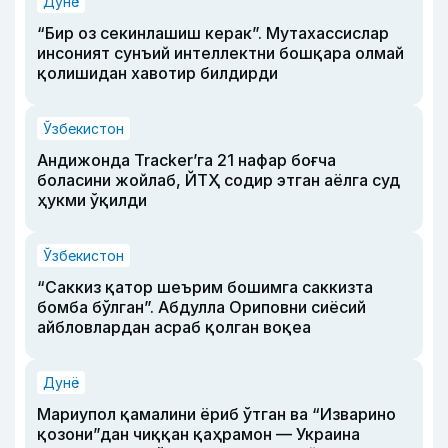
Дунё
“Бир оз секинлашиш керак”. Мутахассислар
инсоният сунъий интеллектни бошқара олмай
қолишидан хавотир билдирди
Ўзбекистон
Андижонда Tracker’га 21 нафар боғча
боласини жойлаб, ЙТҲ содир этган аёлга суд
ҳукми ўқилди
Ўзбекистон
“Саккиз қатор шеърим бошимга саккизта
бомба бўлган”. Абдулла Ориповни сиёсий
айбловлардан асраб қолган воқеа
Дунё
Мариупол қамалини ёриб ўтган ва “Изварино
қозони”дан чиққан қаҳрамон — Украина