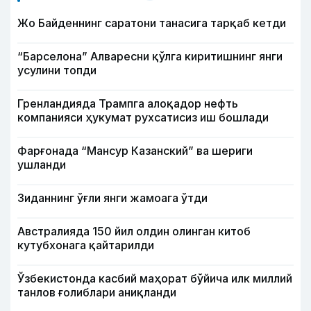
Жо Байденнинг саратони танасига тарқаб кетди
“Барселона” Алваресни қўлга киритишнинг янги
усулини топди
Гренландияда Трампга алоқадор нефть
компанияси ҳукумат рухсатисиз иш бошлади
Фарғонада “Мансур Казанский” ва шериги
ушланди
Зиданнинг ўғли янги жамоага ўтди
Австралияда 150 йил олдин олинган китоб
кутубхонага қайтарилди
Ўзбекистонда касбий маҳорат бўйича илк миллий
танлов ғолиблари аниқланди