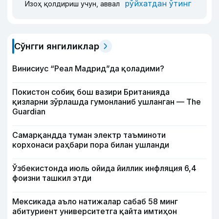
рўйхатдан ўтинг
Изоҳ қолдириш учун, аввал
Сўнгги янгиликлар
Винисиус “Реал Мадрид”да қоладими?
Покистон собиқ бош вазири Британияда
қизларни зўрлашда гумонланиб ушланган — The
Guardian
Самарқандда туман электр таъминоти
корхонаси раҳбари пора билан ушланди
Ўзбекистонда июль ойида йиллик инфляция 6,4
фоизни ташкил этди
Мексикада аъло натижалар сабаб 58 минг
абитуриент университетга қайта имтиҳон