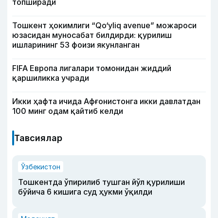
топширади
Тошкент ҳокимлиги “Qo‘yliq avenue” можароси
юзасидан муносабат билдирди: қурилиш
ишларининг 53 фоизи якунланган
FIFA Европа лигалари томонидан жиддий
қаршиликка учради
Икки ҳафта ичида Афғонистонга икки давлатдан
100 минг одам қайтиб келди
Тавсиялар
Ўзбекистон
Тошкентда ўпирилиб тушган йўл қурилиши
бўйича 6 кишига суд ҳукми ўқилди