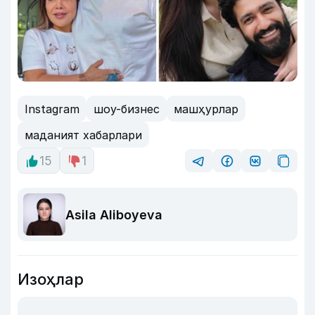
Instagram
шоу-бизнес
машҳурлар
маданият хабарлари
15
1
Asila Aliboyeva
Изоҳлар