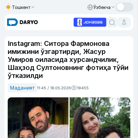
Тошкент
Ўзбекча
Instagram: Ситора Фармонова
имижини ўзгартирди, Жасур
Умиров оиласида хурсандчилик,
Шаҳзод Султоновнинг фотиҳа тўйи
ўтказилди
Маданият
11:45 / 18.05.2026
18455