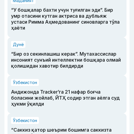
Маданият
“У бошқалар бахти учун туғилган эди”. Бир
умр отасини кутган актриса ва дубльяж
устаси Римма Аҳмедованинг синовларга тўла
ҳаёти
Дунё
“Бир оз секинлашиш керак”. Мутахассислар
инсоният сунъий интеллектни бошқара олмай
қолишидан хавотир билдирди
Ўзбекистон
Андижонда Tracker’га 21 нафар боғча
боласини жойлаб, ЙТҲ содир этган аёлга суд
ҳукми ўқилди
Ўзбекистон
“Саккиз қатор шеърим бошимга саккизта