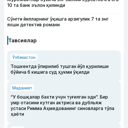
10 та банк эълон қилинди
Сўнгги йилларнинг ўқишга арзигулик 7 та энг
яхши детектив романи
Тавсиялар
Ўзбекистон
Тошкентда ўпирилиб тушган йўл қурилиши
бўйича 6 кишига суд ҳукми ўқилди
Маданият
“У бошқалар бахти учун туғилган эди”. Бир
умр отасини кутган актриса ва дубльяж
устаси Римма Аҳмедованинг синовларга тўла
ҳаёти