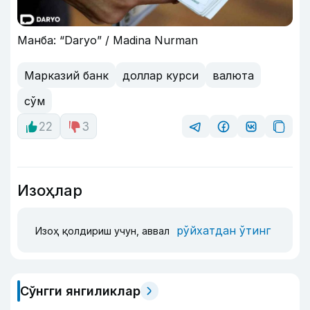
Манба: “Daryo” / Madina Nurman
Марказий банк
доллар курси
валюта
сўм
22
3
Изоҳлар
рўйхатдан ўтинг
Изоҳ қолдириш учун, аввал
Сўнгги янгиликлар