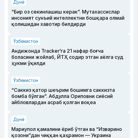
Дунё
“Бир оз секинлашиш керак”. Мутахассислар
инсоният сунъий интеллектни бошқара олмай
қолишидан хавотир билдирди
Ўзбекистон
Андижонда Tracker’га 21 нафар боғча
боласини жойлаб, ЙТҲ содир этган аёлга суд
ҳукми ўқилди
Ўзбекистон
“Саккиз қатор шеърим бошимга саккизта
бомба бўлган”. Абдулла Ориповни сиёсий
айбловлардан асраб қолган воқеа
Дунё
Мариупол қамалини ёриб ўтган ва “Изварино
қозони”дан чиққан қаҳрамон — Украина