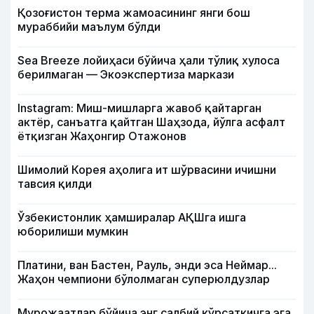
Қозоғистон терма жамоасининг янги бош
мураббийи маълум бўлди
Sea Breeze лойиҳаси бўйича ҳали тўлиқ хулоса
берилмаган — Экоэкспертиза маркази
Instagram: Миш-мишларга жавоб қайтарган
актёр, санъатга қайтган Шаҳзода, йўлга асфалт
ётқизган Жаҳонгир Отажонов
Шимолий Корея аҳолига ит шўрвасини ичишни
тавсия қилди
Ўзбекистонлик ҳамширалар АҚШга ишга
юборилиши мумкин
Платини, ван Бастен, Рауль, энди эса Неймар...
Жаҳон чемпиони бўлолмаган суперюлдузлар
Мурожаатлар бўйича энг салбий кўрсаткичга эга