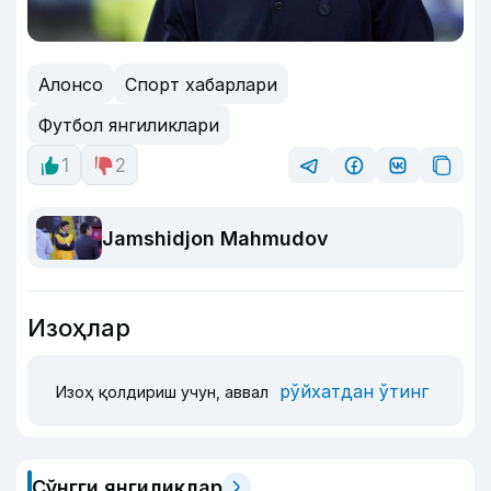
Алонсо
Спорт хабарлари
Футбол янгиликлари
1
2
Jamshidjon Mahmudov
Изоҳлар
рўйхатдан ўтинг
Изоҳ қолдириш учун, аввал
Сўнгги янгиликлар