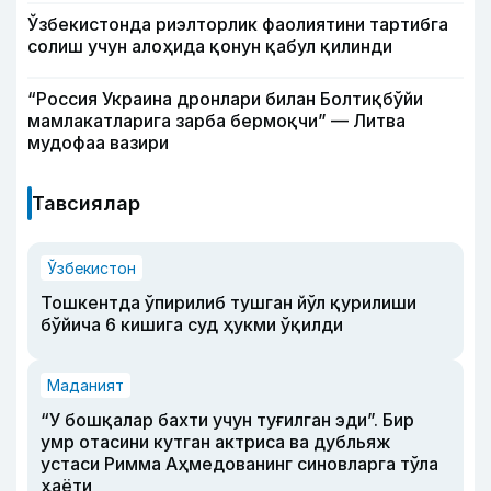
Ўзбекистонда риэлторлик фаолиятини тартибга
солиш учун алоҳида қонун қабул қилинди
“Россия Украина дронлари билан Болтиқбўйи
мамлакатларига зарба бермоқчи” — Литва
мудофаа вазири
Тавсиялар
Ўзбекистон
Тошкентда ўпирилиб тушган йўл қурилиши
бўйича 6 кишига суд ҳукми ўқилди
Маданият
“У бошқалар бахти учун туғилган эди”. Бир
умр отасини кутган актриса ва дубльяж
устаси Римма Аҳмедованинг синовларга тўла
ҳаёти