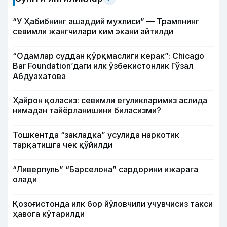
“У Ҳабибнинг ашаддий мухлиси” — Трампнинг
севимли жангчилари ким экани айтилди
“Одамлар суддан қўрқмаслиги керак”: Chicago
Bar Foundation’даги илк ўзбекистонлик Гўзал
Абдуахатова
Ҳайрон қоласиз: севимли егуликларимиз аслида
нимадан тайёрланишини биласизми?
Тошкентда “закладка” усулида наркотик
тарқатишга чек қўйилди
“Ливерпуль” “Барселона” сардорини ижарага
олади
Қозоғистонда илк бор йўловчили учувчисиз такси
ҳавога кўтарилди