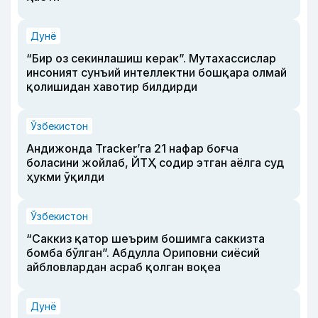
Дунё
“Бир оз секинлашиш керак”. Мутахассислар
инсоният сунъий интеллектни бошқара олмай
қолишидан хавотир билдирди
Ўзбекистон
Андижонда Tracker’га 21 нафар боғча
боласини жойлаб, ЙТҲ содир этган аёлга суд
ҳукми ўқилди
Ўзбекистон
“Саккиз қатор шеърим бошимга саккизта
бомба бўлган”. Абдулла Ориповни сиёсий
айбловлардан асраб қолган воқеа
Дунё