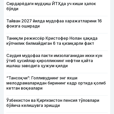
Сирдарёдаги мудҳиш ЙТҲда уч киши ҳалок
бўлди
Тайван 2027 йилда мудофаа харажатларини 16
фоизга оширади
Таниқли режиссёр Кристофер Нолан ҳақида
кўпчилик билмайдиган 6 та қизиқарли факт
Саудия мудофаа пакти имзолаганидан икки кун
ўтиб ҳусийлар қиролликнинг нефтни қайта
ишлаш заводига ҳужум қилди
“Тансоқчи”: Голливуднинг энг яхши
мелодрамаларидан бирининг кадр ортида қолиб
кетган воқеалари
Ўзбекистон ва Қирғизистон пенсия тўловлари
бўйича келишувга эришди