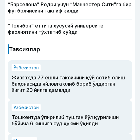
“Барселона” Родри учун “Манчестер Сити”га бир
футболчисини таклиф қилди
“Толибон” еттита хусусий университет
фаолиятини тўхтатиб қўйди
Тавсиялар
Ўзбекистон
Жиззахда 77 ёшли таксичини қўй сотиб олиш
баҳонасида яйловга олиб бориб ўлдирган
йигит 20 йилга қамалди
Ўзбекистон
Тошкентда ўпирилиб тушган йўл қурилиши
бўйича 6 кишига суд ҳукми ўқилди