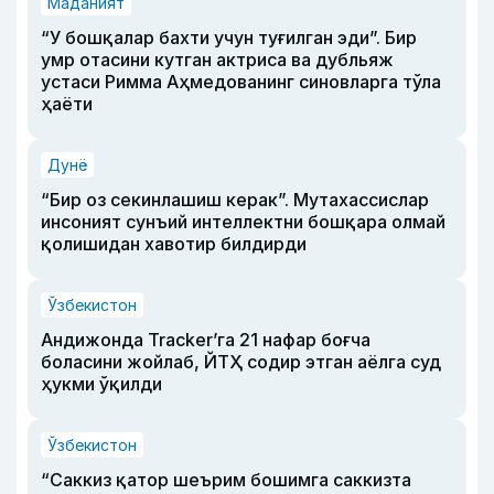
Маданият
“У бошқалар бахти учун туғилган эди”. Бир
умр отасини кутган актриса ва дубльяж
устаси Римма Аҳмедованинг синовларга тўла
ҳаёти
Дунё
“Бир оз секинлашиш керак”. Мутахассислар
инсоният сунъий интеллектни бошқара олмай
қолишидан хавотир билдирди
Ўзбекистон
Андижонда Tracker’га 21 нафар боғча
боласини жойлаб, ЙТҲ содир этган аёлга суд
ҳукми ўқилди
Ўзбекистон
“Саккиз қатор шеърим бошимга саккизта