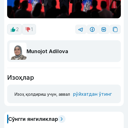
2
1
Munojot Adilova
Изоҳлар
рўйхатдан ўтинг
Изоҳ қолдириш учун, аввал
Сўнгги янгиликлар