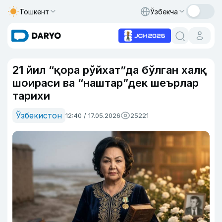
Тошкент
Ўзбекча
21 йил “қора рўйхат”да бўлган халқ
шоираси ва “наштар”дек шеърлар
тарихи
Ўзбекистон
12:40 / 17.05.2026
25221