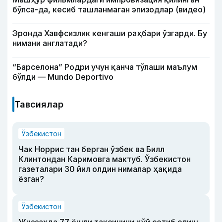
бўлса-да, кесиб ташланмаган эпизодлар (видео)
Эронда Хавфсизлик кенгаши раҳбари ўзгарди. Бу
нимани англатади?
“Барселона” Родри учун қанча тўлаши маълум
бўлди — Mundo Deportivo
Тавсиялар
Ўзбекистон
Чак Норрис тан берган ўзбек ва Билл
Клинтондан Каримовга мактуб. Ўзбекистон
газеталари 30 йил олдин нималар ҳақида
ёзган?
Ўзбекистон
Жиззахда 77 ёшли таксичини қўй сотиб олиш