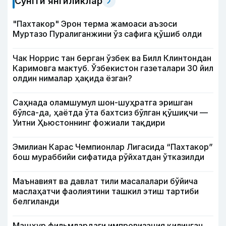
Сўнгги янгиликлар
"Пахтакор" Эрон терма жамоаси аъзоси
Муртазо Пуралиганжини ўз сафига қўшиб олди
Чак Норрис тан берган ўзбек ва Билл Клинтондан
Каримовга мактуб. Ўзбекистон газеталари 30 йил
олдин нималар ҳақида ёзган?
Саҳнада оламшумул шон-шуҳратга эришган
бўлса-да, ҳаётда ўта бахтсиз бўлган қўшиқчи —
Уитни Ҳьюстоннинг фожиали тақдири
Эмилиан Карас Чемпионлар Лигасида “Пахтакор”
бош мураббийи сифатида рўйхатдан ўтказилди
Маънавият ва давлат тили масалалари бўйича
маслаҳатчи фаолиятини ташкил этиш тартиби
белгиланди
Машҳур фильмлардаги импровизация қилинган