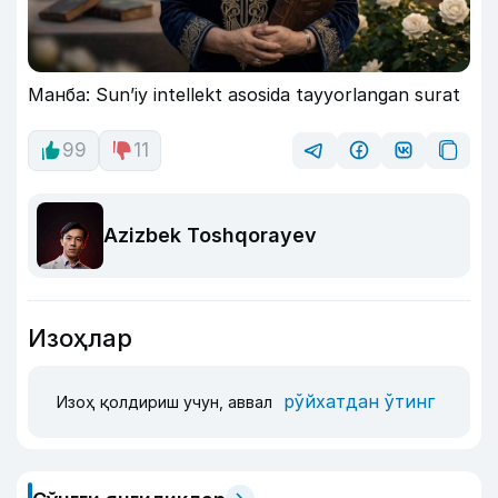
Манба: Sun’iy intellekt asosida tayyorlangan surat
99
11
Azizbek Toshqorayev
Изоҳлар
рўйхатдан ўтинг
Изоҳ қолдириш учун, аввал