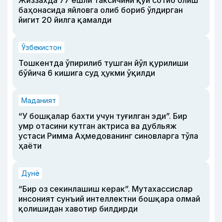
баҳонасида яйловга олиб бориб ўлдирган
йигит 20 йилга қамалди
Ўзбекистон
Тошкентда ўпирилиб тушган йўл қурилиши
бўйича 6 кишига суд ҳукми ўқилди
Маданият
“У бошқалар бахти учун туғилган эди”. Бир
умр отасини кутган актриса ва дубльяж
устаси Римма Аҳмедованинг синовларга тўла
ҳаёти
Дунё
“Бир оз секинлашиш керак”. Мутахассислар
инсоният сунъий интеллектни бошқара олмай
қолишидан хавотир билдирди