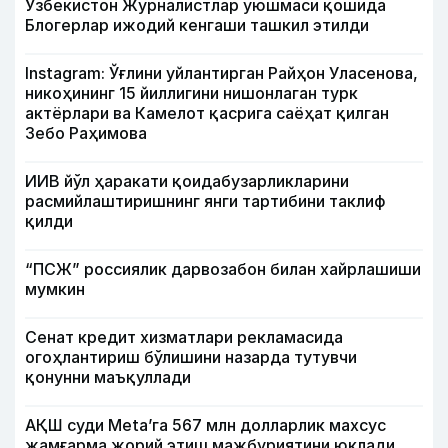
Ўзбекистон Журналистлар уюшмаси қошида
Блогерлар ижодий кенгаши ташкил этилди
Instagram: Ўғлини уйлантирган Райҳон Уласенова,
никоҳининг 15 йиллигини нишонлаган турк
актёрлари ва Камелот қасрига саёҳат қилган
Зебо Раҳимова
ИИВ йўл ҳаракати қоидабузарликларини
расмийлаштиришнинг янги тартибини таклиф
қилди
“ПСЖ” россиялик дарвозабон билан хайрлашиши
мумкин
Сенат кредит хизматлари рекламасида
огоҳлантириш бўлишини назарда тутувчи
қонунни маъқуллади
АҚШ суди Meta’га 567 млн долларлик махсус
жамғарма жорий этиш мажбуриятини юклади