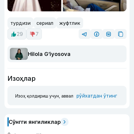
турдизи
сериал
жуфтлик
29
7
Hilola G‘iyosova
Изоҳлар
рўйхатдан ўтинг
Изоҳ қолдириш учун, аввал
Сўнгги янгиликлар