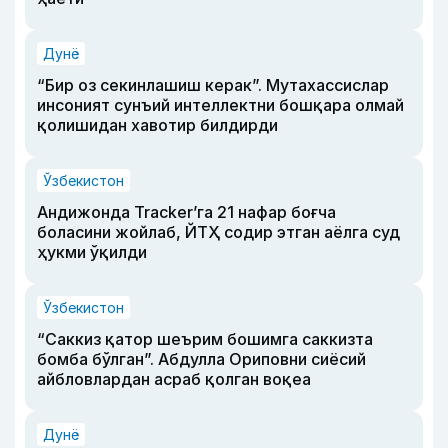
Дунё
“Бир оз секинлашиш керак”. Мутахассислар
инсоният сунъий интеллектни бошқара олмай
қолишидан хавотир билдирди
Ўзбекистон
Андижонда Tracker’га 21 нафар боғча
боласини жойлаб, ЙТҲ содир этган аёлга суд
ҳукми ўқилди
Ўзбекистон
“Саккиз қатор шеърим бошимга саккизта
бомба бўлган”. Абдулла Ориповни сиёсий
айбловлардан асраб қолган воқеа
Дунё