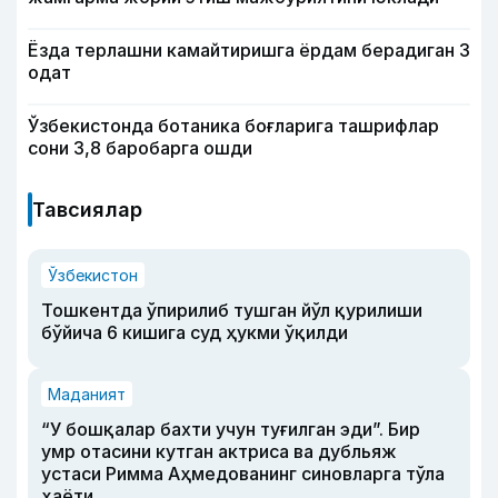
Ёзда терлашни камайтиришга ёрдам берадиган 3
одат
Ўзбекистонда ботаника боғларига ташрифлар
сони 3,8 баробарга ошди
Тавсиялар
Ўзбекистон
Тошкентда ўпирилиб тушган йўл қурилиши
бўйича 6 кишига суд ҳукми ўқилди
Маданият
“У бошқалар бахти учун туғилган эди”. Бир
умр отасини кутган актриса ва дубльяж
устаси Римма Аҳмедованинг синовларга тўла
ҳаёти