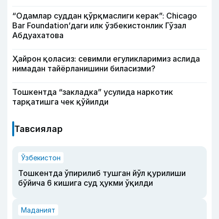
“Одамлар суддан қўрқмаслиги керак”: Chicago
Bar Foundation’даги илк ўзбекистонлик Гўзал
Абдуахатова
Ҳайрон қоласиз: севимли егуликларимиз аслида
нимадан тайёрланишини биласизми?
Тошкентда “закладка” усулида наркотик
тарқатишга чек қўйилди
Тавсиялар
Ўзбекистон
Тошкентда ўпирилиб тушган йўл қурилиши
бўйича 6 кишига суд ҳукми ўқилди
Маданият