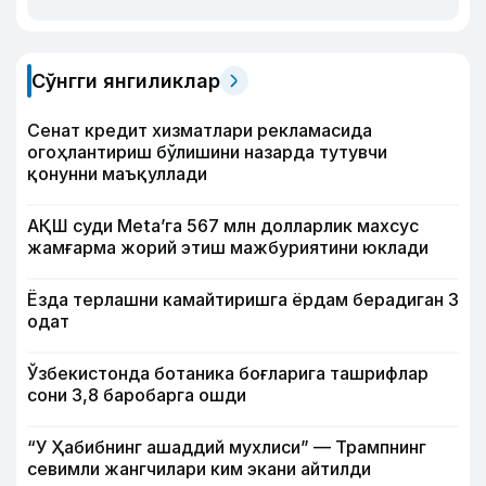
Сўнгги янгиликлар
Сенат кредит хизматлари рекламасида
огоҳлантириш бўлишини назарда тутувчи
қонунни маъқуллади
АҚШ суди Meta’га 567 млн долларлик махсус
жамғарма жорий этиш мажбуриятини юклади
Ёзда терлашни камайтиришга ёрдам берадиган 3
одат
Ўзбекистонда ботаника боғларига ташрифлар
сони 3,8 баробарга ошди
“У Ҳабибнинг ашаддий мухлиси” — Трампнинг
севимли жангчилари ким экани айтилди