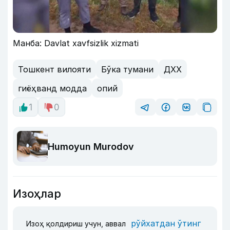
Манба: Davlat xavfsizlik xizmati
Тошкент вилояти
Бўка тумани
ДХХ
гиёҳванд модда
опий
1
0
Humoyun Murodov
Изоҳлар
рўйхатдан ўтинг
Изоҳ қолдириш учун, аввал