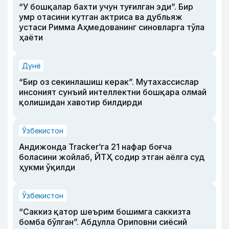
“У бошқалар бахти учун туғилган эди”. Бир
умр отасини кутган актриса ва дубльяж
устаси Римма Аҳмедованинг синовларга тўла
ҳаёти
Дунё
“Бир оз секинлашиш керак”. Мутахассислар
инсоният сунъий интеллектни бошқара олмай
қолишидан хавотир билдирди
Ўзбекистон
Андижонда Tracker’га 21 нафар боғча
боласини жойлаб, ЙТҲ содир этган аёлга суд
ҳукми ўқилди
Ўзбекистон
“Саккиз қатор шеърим бошимга саккизта
бомба бўлган”. Абдулла Ориповни сиёсий