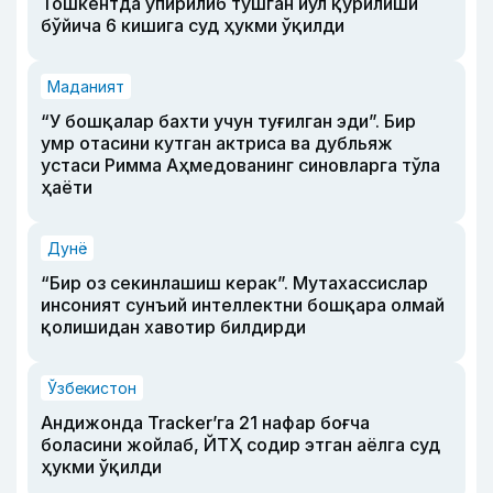
Тошкентда ўпирилиб тушган йўл қурилиши
бўйича 6 кишига суд ҳукми ўқилди
Маданият
“У бошқалар бахти учун туғилган эди”. Бир
умр отасини кутган актриса ва дубльяж
устаси Римма Аҳмедованинг синовларга тўла
ҳаёти
Дунё
“Бир оз секинлашиш керак”. Мутахассислар
инсоният сунъий интеллектни бошқара олмай
қолишидан хавотир билдирди
Ўзбекистон
Андижонда Tracker’га 21 нафар боғча
боласини жойлаб, ЙТҲ содир этган аёлга суд
ҳукми ўқилди