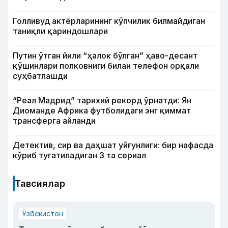
Голливуд актёрларининг кўпчилик билмайдиган
таниқли қариндошлари
Путин ўтган йили “ҳалок бўлган” ҳаво-десант
қўшинлари полковниги билан телефон орқали
суҳбатлашди
“Реал Мадрид” тарихий рекорд ўрнатди: Ян
Диоманде Африка футболидаги энг қиммат
трансферга айланди
Детектив, сир ва даҳшат уйғунлиги: бир нафасда
кўриб тугатиладиган 3 та сериал
Тавсиялар
Ўзбекистон