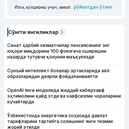
рўйхатдан ўтинг
Изоҳ қолдириш учун, аввал
Сўнгги янгиликлар
Сенат ҳарбий хизматчилар пенсиясининг энг
юқори миқдорини 100 фоизгача оширишни
назарда тутувчи қонунни маъқуллади
Сунъий интеллект болалар эртакларида аёл
образларидан деярли фойдаланмаяпти
OpenAI янги моделида жиддий киберхавф
эҳтимолини қайд этди ва хавфсизлик чораларини
кучайтирди
Ўзбекистонда энергетика соҳасида давлат
тарифларини тартибга солишнинг янги тизими
жорий этилди