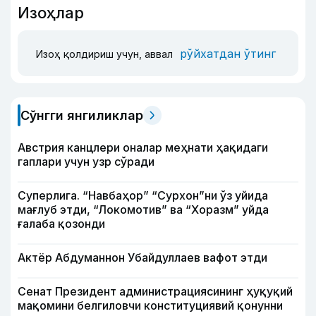
Изоҳлар
рўйхатдан ўтинг
Изоҳ қолдириш учун, аввал
Сўнгги янгиликлар
Австрия канцлери оналар меҳнати ҳақидаги
гаплари учун узр сўради
Суперлига. “Навбаҳор” “Сурхон”ни ўз уйида
мағлуб этди, “Локомотив” ва “Хоразм” уйда
ғалаба қозонди
Актёр Абду­маннон Убайдуллаев вафот этди
Сенат Президент администрациясининг ҳуқуқий
мақомини белгиловчи конституциявий қонунни