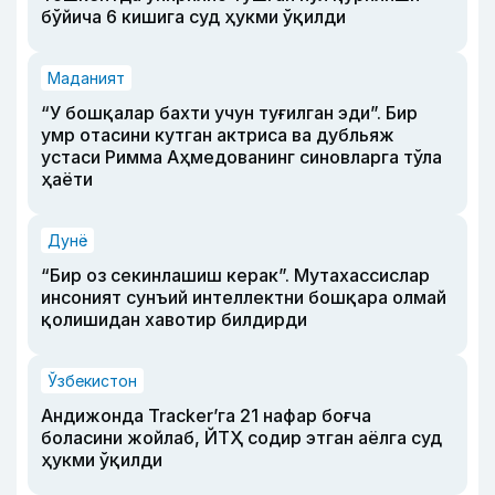
бўйича 6 кишига суд ҳукми ўқилди
Маданият
“У бошқалар бахти учун туғилган эди”. Бир
умр отасини кутган актриса ва дубльяж
устаси Римма Аҳмедованинг синовларга тўла
ҳаёти
Дунё
“Бир оз секинлашиш керак”. Мутахассислар
инсоният сунъий интеллектни бошқара олмай
қолишидан хавотир билдирди
Ўзбекистон
Андижонда Tracker’га 21 нафар боғча
боласини жойлаб, ЙТҲ содир этган аёлга суд
ҳукми ўқилди