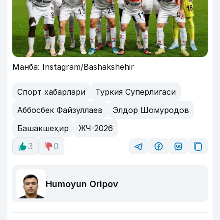
Манба: Instagram/Bashakshehir
Спорт хабарлари
Туркия Суперлигаси
Аббосбек Файзуллаев
Элдор Шомуродов
Башакшеҳир
ЖЧ-2026
3
0
Humoyun Oripov