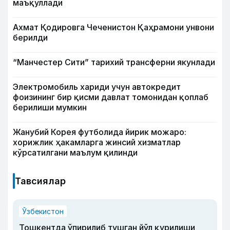
маъқуллади
Ахмат Қодировга Чеченистон Қаҳрамони унвони
берилди
“Манчестер Сити” тарихий трансферни якунлади
Электромобиль хариди учун автокредит
фоизининг бир қисми давлат томонидан қоплаб
берилиши мумкин
Жанубий Корея футболида йирик можаро:
хорижлик ҳакамларга жинсий хизматлар
кўрсатилгани маълум қилинди
Тавсиялар
Ўзбекистон
Тошкентда ўпирилиб тушган йўл қурилиши