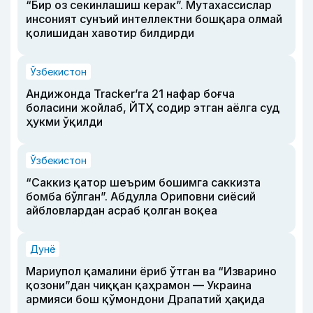
“Бир оз секинлашиш керак”. Мутахассислар
инсоният сунъий интеллектни бошқара олмай
қолишидан хавотир билдирди
Ўзбекистон
Андижонда Tracker’га 21 нафар боғча
боласини жойлаб, ЙТҲ содир этган аёлга суд
ҳукми ўқилди
Ўзбекистон
“Саккиз қатор шеърим бошимга саккизта
бомба бўлган”. Абдулла Ориповни сиёсий
айбловлардан асраб қолган воқеа
Дунё
Мариупол қамалини ёриб ўтган ва “Изварино
қозони”дан чиққан қаҳрамон — Украина
армияси бош қўмондони Драпатий ҳақида