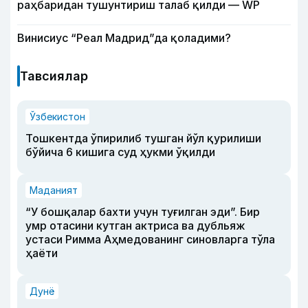
раҳбаридан тушунтириш талаб қилди — WP
Винисиус “Реал Мадрид”да қоладими?
Тавсиялар
Ўзбекистон
Тошкентда ўпирилиб тушган йўл қурилиши
бўйича 6 кишига суд ҳукми ўқилди
Маданият
“У бошқалар бахти учун туғилган эди”. Бир
умр отасини кутган актриса ва дубльяж
устаси Римма Аҳмедованинг синовларга тўла
ҳаёти
Дунё