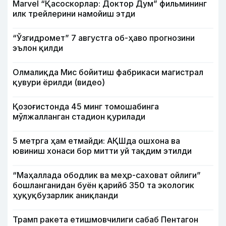
Marvel “Қасоскорлар: Доктор Дум” фильмининг
илк трейлерини намойиш этди
“Ўзгидромет” 7 августга об-ҳаво прогнозини
эълон қилди
Олмалиқда Мис бойитиш фабрикаси магистрал
қувури ёрилди (видео)
Қозоғистонда 45 минг томошабинга
мўлжалланган стадион қурилади
5 метрга ҳам етмайди: АҚШда ошхона ва
ювиниш хонаси бор митти уй тақдим этилди
“Маҳаллада ободлик ва меҳр-саховат ойлиги”
бошланганидан буён қарийб 350 та экологик
ҳуқуқбузарлик аниқланди
Трамп ракета етишмовчилиги сабаб Пентагон