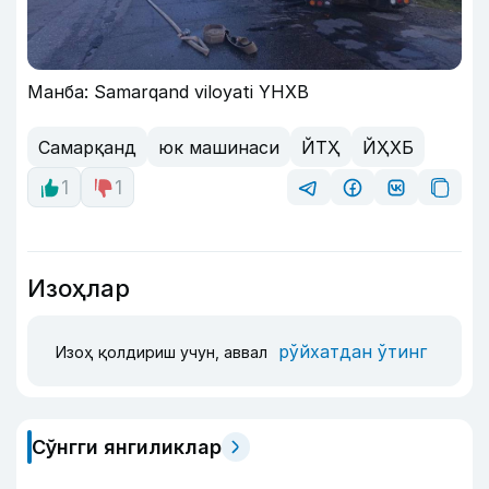
Манба: Samarqand viloyati YHXB
Самарқанд
юк машинаси
ЙТҲ
ЙҲХБ
1
1
Изоҳлар
рўйхатдан ўтинг
Изоҳ қолдириш учун, аввал
Сўнгги янгиликлар