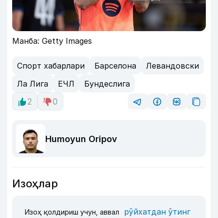
Манба: Getty Images
Спорт хабарлари
Барселона
Левандовски
Ла Лига
ЕЧЛ
Бундеслига
2
0
Humoyun Oripov
Изоҳлар
рўйхатдан ўтинг
Изоҳ қолдириш учун, аввал