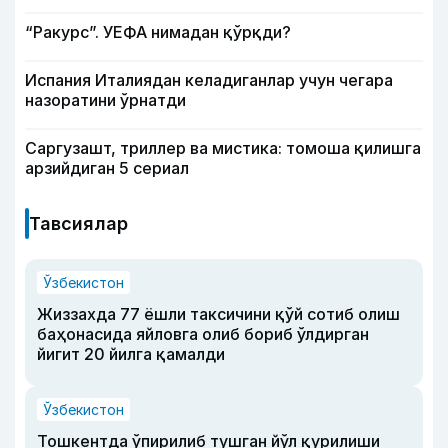
“Ракурс”. УЕФА нимадан қўрқди?
Испания Италиядан келадиганлар учун чегара
назоратини ўрнатди
Саргузашт, триллер ва мистика: томоша қилишга
арзийдиган 5 сериал
Тавсиялар
Ўзбекистон
Жиззахда 77 ёшли таксичини қўй сотиб олиш
баҳонасида яйловга олиб бориб ўлдирган
йигит 20 йилга қамалди
Ўзбекистон
Тошкентда ўпирилиб тушган йўл қурилиши