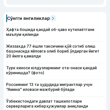
Сўнгги янгиликлар
Ҳафта бошида қандай об-ҳаво кутилаётгани
маълум қилинди
Жиззахда 77 ёшли таксичини қўй сотиб олиш
баҳонасида яйловга олиб бориб ўлдирган йигит
20 йилга қамалди
Турк киноси юлдузларининг ота-онаси қандай
кўринишда? (фото)
Россиянинг 13 та ҳудудида мигрантлар учун
“Амина” иловаси мажбурий бўлади
Ўзбекистондаги давлат ташкилотлари
серверларига киберҳужумлар аниқланди