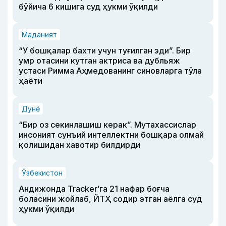
бўйича 6 кишига суд ҳукми ўқилди
Маданият
“У бошқалар бахти учун туғилган эди”. Бир
умр отасини кутган актриса ва дубльяж
устаси Римма Аҳмедованинг синовларга тўла
ҳаёти
Дунё
“Бир оз секинлашиш керак”. Мутахассислар
инсоният сунъий интеллектни бошқара олмай
қолишидан хавотир билдирди
Ўзбекистон
Андижонда Tracker’га 21 нафар боғча
боласини жойлаб, ЙТҲ содир этган аёлга суд
ҳукми ўқилди