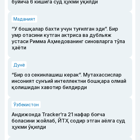
бўйича 6 кишига суд ҳукми ўқилди
Маданият
“У бошқалар бахти учун туғилган эди”. Бир
умр отасини кутган актриса ва дубльяж
устаси Римма Аҳмедованинг синовларга тўла
ҳаёти
Дунё
“Бир оз секинлашиш керак”. Мутахассислар
инсоният сунъий интеллектни бошқара олмай
қолишидан хавотир билдирди
Ўзбекистон
Андижонда Tracker’га 21 нафар боғча
боласини жойлаб, ЙТҲ содир этган аёлга суд
ҳукми ўқилди