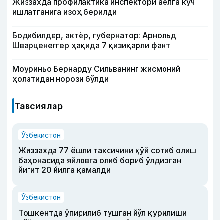
Жиззахда профилактика инспектори аёлга куч
ишлатганига изоҳ берилди
Бодибилдер, актёр, губернатор: Арнольд
Шварценеггер ҳақида 7 қизиқарли факт
Моуриньо Бернарду Сильванинг жисмоний
ҳолатидан норози бўлди
Тавсиялар
Ўзбекистон
Жиззахда 77 ёшли таксичини қўй сотиб олиш
баҳонасида яйловга олиб бориб ўлдирган
йигит 20 йилга қамалди
Ўзбекистон
Тошкентда ўпирилиб тушган йўл қурилиши