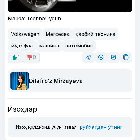
Манба: TechnoUygun
Volkswagen
Mercedes
ҳарбий техника
мудофаа
машина
автомобил
1
0
Dilafro‘z Mirzayeva
Изоҳлар
рўйхатдан ўтинг
Изоҳ қолдириш учун, аввал