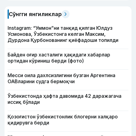
Сўнгги янгиликлар
Instagram: “Уммон”ни танқид қилган Юлдуз
Усмонова, Ўзбекистонга келган Максим,
Дурдона Қурбонованинг қиёфадоши топилди
Байден оғир хасталиги ҳақидаги хабарлар
ортидан кўриниш берди (фото)
Месси оила дахлсизлигини бузган Аргентина
ОАВларини судга бермоқчи
Ўзбекистонда ҳафта давомида 42 даражагача
иссиқ бўлади
Қозоғистон ўзбекистонлик блогерни халқаро
қидирувга берди