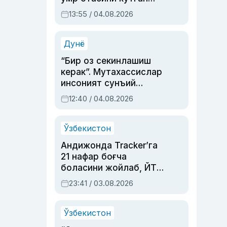
актриса ва дубльяж
13:55 / 04.08.2026
устаси Римма
Аҳмедованинг
синовларга тўла ҳаёти
Дунё
“Бир оз секинлашиш
керак”. Мутахассислар
инсоният сунъий
интеллектни бошқара
12:40 / 04.08.2026
олмай қолишидан
хавотир билдирди
Ўзбекистон
Андижонда Tracker’га
21 нафар боғча
боласини жойлаб, ЙТҲ
содир этган аёлга суд
23:41 / 03.08.2026
ҳукми ўқилди
Ўзбекистон