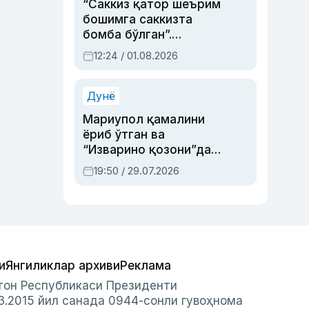
“Саккиз қатор шеърим
бошимга саккизта
бомба бўлган”.
Абдулла Ориповни
12:24 / 01.08.2026
сиёсий айбловлардан
асраб қолган воқеа
Дунё
Мариупол қамалини
ёриб ўтган ва
“Изварино қозони”дан
чиққан қаҳрамон —
19:50 / 29.07.2026
Украина армияси бош
қўмондони Драпатий
ҳақида
и
Янгиликлар архиви
Реклама
стон Республикаси Президенти
3.2015 йил санада 0944-сонли гувоҳнома