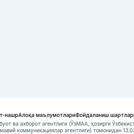
т-нашр
Алоқа маълумотлари
Фойдаланиш шартлар
буот ва ахборот агентлиги (ЎзМАА, ҳозирги Ўзбеки
мавий коммуникациялар агентлиги) томонидан 13.0