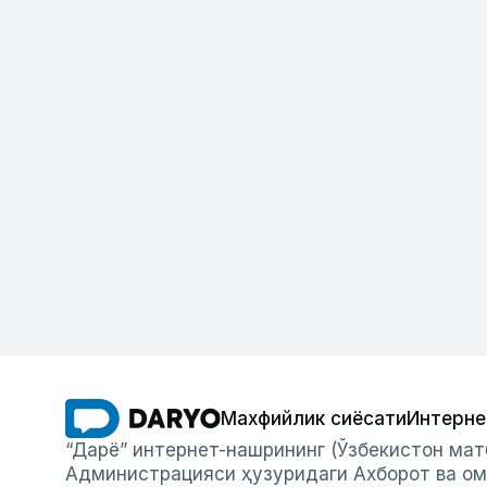
Махфийлик сиёсати
Интерне
“Дарё” интернет-нашрининг (Ўзбекистон мат
Администрацияси ҳузуридаги Ахборот ва ом