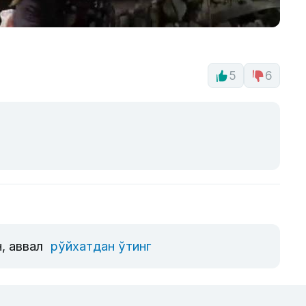
5
6
, аввал
рўйхатдан ўтинг