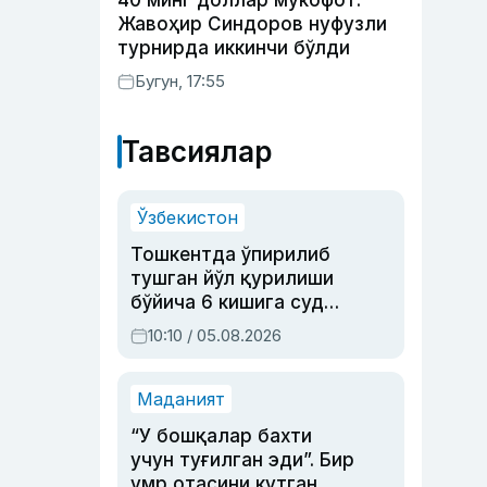
40 минг доллар мукофот:
Жавоҳир Синдоров нуфузли
турнирда иккинчи бўлди
Бугун, 17:55
Тавсиялар
Ўзбекистон
Тошкентда ўпирилиб
тушган йўл қурилиши
бўйича 6 кишига суд
ҳукми ўқилди
10:10 / 05.08.2026
Маданият
“У бошқалар бахти
учун туғилган эди”. Бир
умр отасини кутган