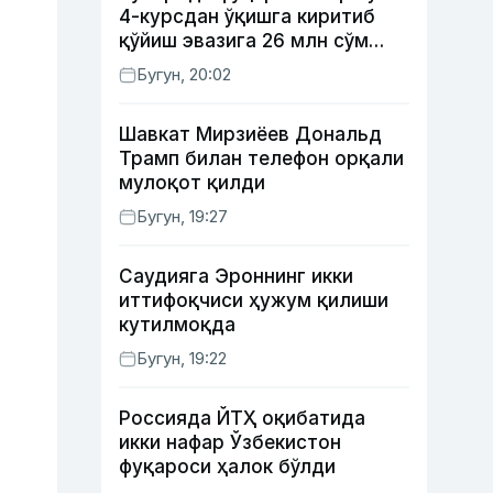
4-курсдан ўқишга киритиб
қўйиш эвазига 26 млн сўм
олган шахс ушланди
Бугун, 20:02
Шавкат Мирзиёев Дональд
Трамп билан телефон орқали
мулоқот қилди
Бугун, 19:27
Саудияга Эроннинг икки
иттифоқчиси ҳужум қилиши
кутилмоқда
Бугун, 19:22
Россияда ЙТҲ оқибатида
икки нафар Ўзбекистон
фуқароси ҳалок бўлди