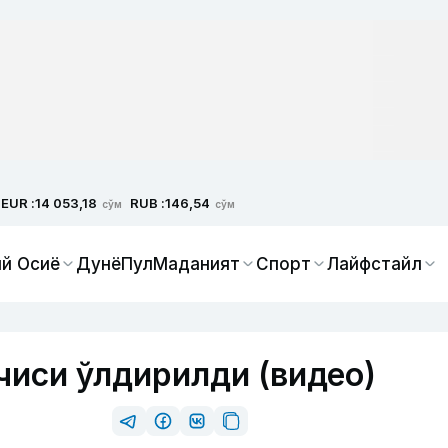
EUR :
RUB :
14 053,18
146,54
сўм
сўм
й Осиё
Дунё
Пул
Маданият
Спорт
Лайфстайл
иси ўлдирилди (видео)