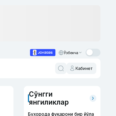
Ўзбекча
Кабинет
Сўнгги
янгиликлар
Бухорода фуқарони бир йўла