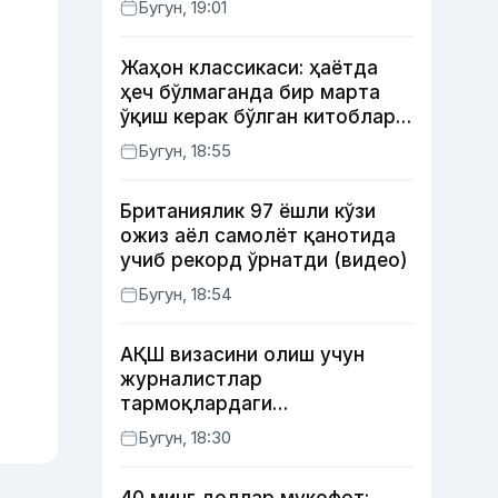
Бугун, 19:01
Жаҳон классикаси: ҳаётда
ҳеч бўлмаганда бир марта
ўқиш керак бўлган китоблар
(II қисм)
Бугун, 18:55
Британиялик 97 ёшли кўзи
ожиз аёл самолёт қанотида
учиб рекорд ўрнатди (видео)
Бугун, 18:54
АҚШ визасини олиш учун
журналистлар
тармоқлардаги
профилларини очиб қўйиши
Бугун, 18:30
талаб этилиши мумкин