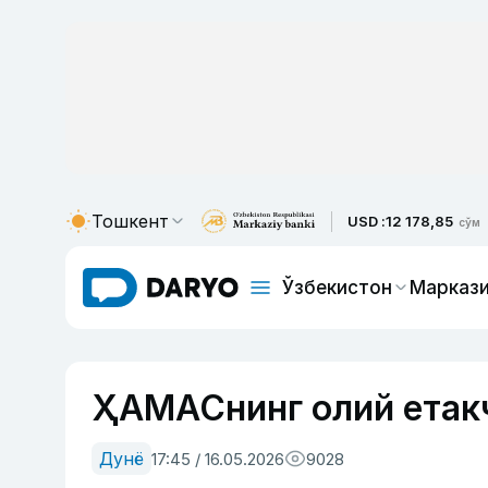
Тошкент
USD :
12 178,85
сўм
Ўзбекистон
Маркази
ҲАМАСнинг олий етакч
Дунё
17:45 / 16.05.2026
9028