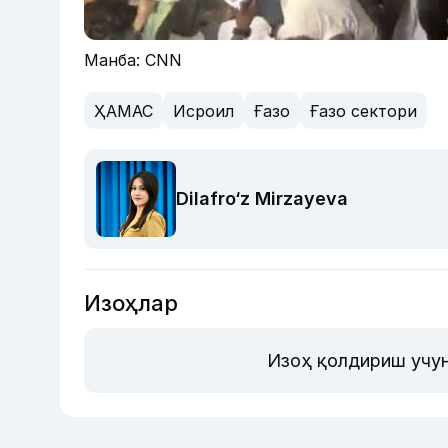
Манба: CNN
ҲАМАС
Исроил
Ғазо
Ғазо сектори
Dilafro‘z Mirzayeva
Изоҳлар
Изоҳ қолдириш учун