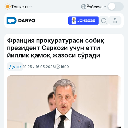
Тошкент
Ўзбекча
Франция прокуратураси собиқ
президент Саркози учун етти
йиллик қамоқ жазоси сўради
Дунё
10:25 / 16.05.2026
1690