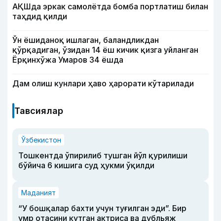
АҚШда эркак самолётда бомба портлатиш билан
таҳдид қилди
Ўн ёшиданоқ ишлаган, баландликдан
қўрқадиган, ўзидан 14 ёш кичик қизга уйланган
Ёрқинхўжа Умаров 34 ёшда
Дам олиш кунлари ҳаво ҳарорати кўтарилади
Тавсиялар
Ўзбекистон
Тошкентда ўпирилиб тушган йўл қурилиши
бўйича 6 кишига суд ҳукми ўқилди
Маданият
“У бошқалар бахти учун туғилган эди”. Бир
умр отасини кутган актриса ва дубльяж