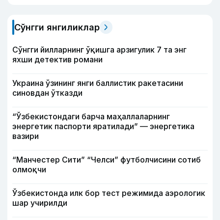
Сўнгги янгиликлар
Сўнгги йилларнинг ўқишга арзигулик 7 та энг
яхши детектив романи
Украина ўзининг янги баллистик ракетасини
синовдан ўтказди
“Ўзбекистондаги барча маҳаллаларнинг
энергетик паспорти яратилади” — энергетика
вазири
“Манчестер Сити” “Челси” футболчисини сотиб
олмоқчи
Ўзбекистонда илк бор тест режимида аэрологик
шар учирилди