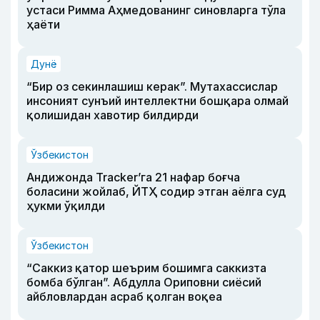
устаси Римма Аҳмедованинг синовларга тўла
ҳаёти
Дунё
“Бир оз секинлашиш керак”. Мутахассислар
инсоният сунъий интеллектни бошқара олмай
қолишидан хавотир билдирди
Ўзбекистон
Андижонда Tracker’га 21 нафар боғча
боласини жойлаб, ЙТҲ содир этган аёлга суд
ҳукми ўқилди
Ўзбекистон
“Саккиз қатор шеърим бошимга саккизта
бомба бўлган”. Абдулла Ориповни сиёсий
айбловлардан асраб қолган воқеа