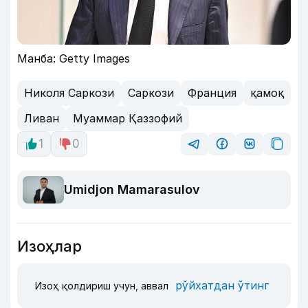
Манба: Getty Images
Николя Саркози
Саркози
Франция
қамоқ
Ливан
Муаммар Қаззофий
1
0
Umidjon Mamarasulov
Изоҳлар
рўйхатдан ўтинг
Изоҳ қолдириш учун, аввал