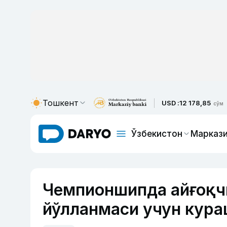
Тошкент
USD :
12 178,85
сўм
Ўзбекистон
Маркази
Чемпионшипда айғоқч
йўлланмаси учун кура