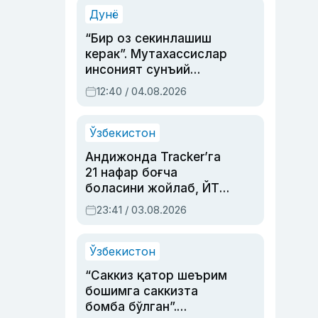
синовларга тўла ҳаёти
Дунё
“Бир оз секинлашиш
керак”. Мутахассислар
инсоният сунъий
интеллектни бошқара
12:40 / 04.08.2026
олмай қолишидан
хавотир билдирди
Ўзбекистон
Андижонда Tracker’га
21 нафар боғча
боласини жойлаб, ЙТҲ
содир этган аёлга суд
23:41 / 03.08.2026
ҳукми ўқилди
Ўзбекистон
“Саккиз қатор шеърим
бошимга саккизта
бомба бўлган”.