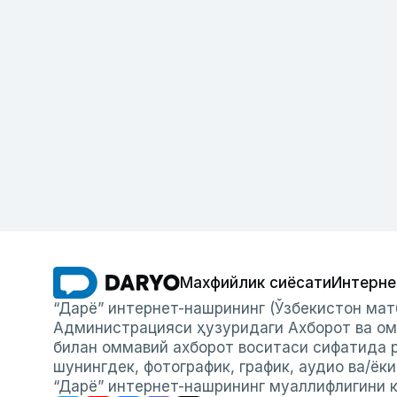
Махфийлик сиёсати
Интерне
“Дарё” интернет-нашрининг (Ўзбекистон мат
Администрацияси ҳузуридаги Ахборот ва ом
билан оммавий ахборот воситаси сифатида р
шунингдек, фотографик, график, аудио ва/ёк
“Дарё” интернет-нашрининг муаллифлигини к