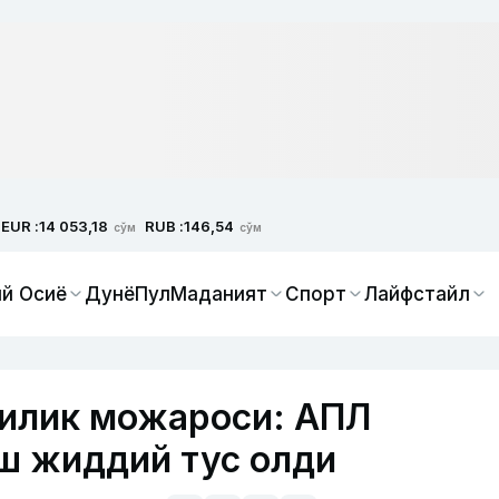
EUR :
RUB :
14 053,18
146,54
сўм
сўм
й Осиё
Дунё
Пул
Маданият
Спорт
Лайфстайл
илик можароси: АПЛ
ш жиддий тус олди