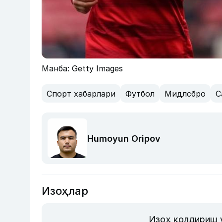
Манба: Getty Images
Спорт хабарлари
Футбол
Мидлсбро
С
Humoyun Oripov
Изоҳлар
Изоҳ қолдириш 