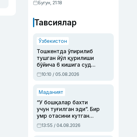
Бугун, 21:18
Тавсиялар
Ўзбекистон
Тошкентда ўпирилиб
тушган йўл қурилиши
бўйича 6 кишига суд
ҳукми ўқилди
10:10 / 05.08.2026
Маданият
“У бошқалар бахти
учун туғилган эди”. Бир
умр отасини кутган
актриса ва дубльяж
13:55 / 04.08.2026
устаси Римма
Аҳмедованинг