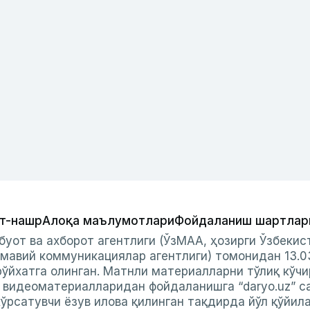
т-нашр
Алоқа маълумотлари
Фойдаланиш шартлар
буот ва ахборот агентлиги (ЎзМАА, ҳозирги Ўзбеки
мавий коммуникациялар агентлиги) томонидан 13.0
ўйхатга олинган. Матнли материалларни тўлиқ кўчи
и видеоматериалларидан фойдаланишга “daryo.uz” с
ўрсатувчи ёзув илова қилинган тақдирда йўл қўйил