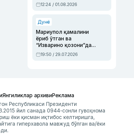
Абдулла Ориповни
12:24 / 01.08.2026
сиёсий айбловлардан
асраб қолган воқеа
Дунё
Мариупол қамалини
ёриб ўтган ва
“Изварино қозони”дан
чиққан қаҳрамон —
19:50 / 29.07.2026
Украина армияси бош
қўмондони Драпатий
ҳақида
и
Янгиликлар архиви
Реклама
стон Республикаси Президенти
3.2015 йил санада 0944-сонли гувоҳнома
риш ёки қисман иқтибос келтиришга,
айтига гиперхавола мавжуд бўлган ва/ёки
ади.