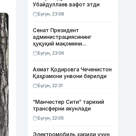
Убайдуллаев вафот этди
Бугун, 23:08
Сенат Президент
администрациясининг
ҳуқуқий мақомини
белгиловчи конституциявий
Бугун, 23:06
қонунни маъқуллади
Ахмат Қодировга Чеченистон
Қаҳрамони унвони берилди
Бугун, 22:31
“Манчестер Сити” тарихий
трансферни якунлади
Бугун, 22:06
Электромобиль хариди учун