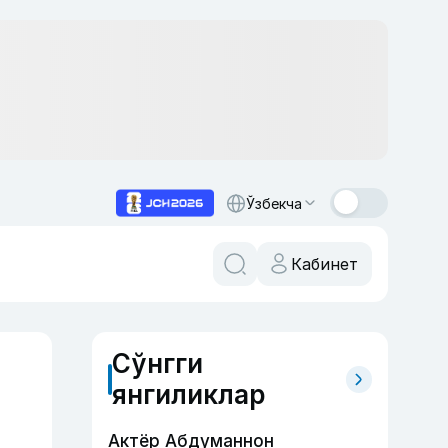
Ўзбекча
Кабинет
Сўнгги
янгиликлар
Актёр Абду­маннон