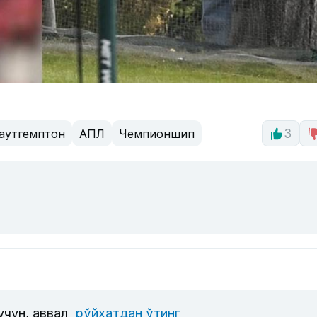
аутгемптон
АПЛ
Чемпионшип
3
учун, аввал
рўйхатдан ўтинг