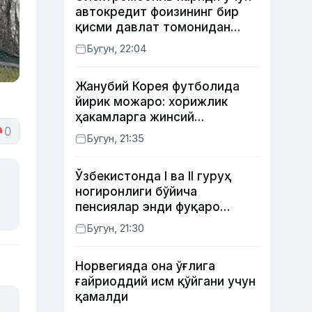
автокредит фоизининг бир
қисми давлат томонидан
қоплаб берилиши мумкин
Бугун, 22:04
Жанубий Корея футболида
йирик можаро: хорижлик
ҳакамларга жинсий
0
хизматлар кўрсатилгани
Бугун, 21:35
маълум қилинди
Ўзбекистонда I ва II гуруҳ
ногиронлиги бўйича
пенсиялар энди фуқаро
мурожаатисиз тайинланиши
Бугун, 21:30
мумкин
Норвегияда она ўғлига
ғайриоддий исм қўйгани учун
қамалди