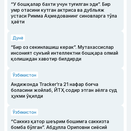
“У бошқалар бахти учун туғилган эди”. Бир
умр отасини кутган актриса ва дубльяж
устаси Римма Аҳмедованинг синовларга тўла
ҳаёти
Дунё
“Бир оз секинлашиш керак”. Мутахассислар
инсоният сунъий интеллектни бошқара олмай
қолишидан хавотир билдирди
Ўзбекистон
Андижонда Tracker’га 21 нафар боғча
боласини жойлаб, ЙТҲ содир этган аёлга суд
ҳукми ўқилди
Ўзбекистон
“Саккиз қатор шеърим бошимга саккизта
бомба бўлган”. Абдулла Ориповни сиёсий