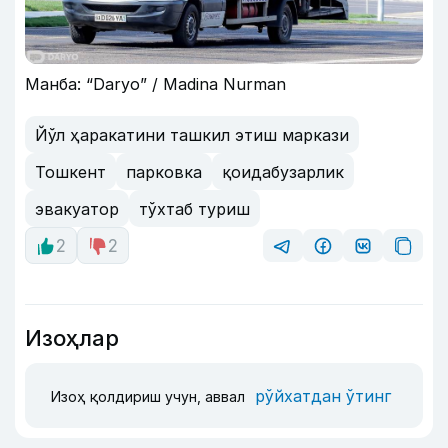
Манба: “Daryo” / Madina Nurman
Йўл ҳаракатини ташкил этиш маркази
Тошкент
парковка
қоидабузарлик
эвакуатор
тўхтаб туриш
2
2
Изоҳлар
рўйхатдан ўтинг
Изоҳ қолдириш учун, аввал