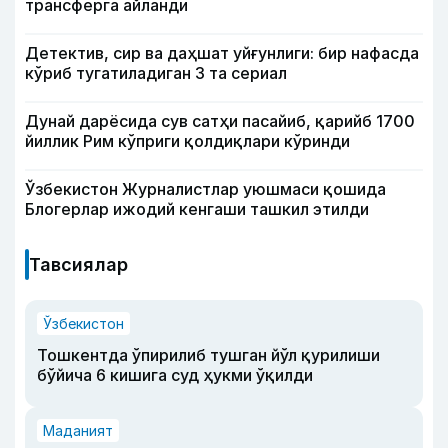
трансферга айланди
Детектив, сир ва даҳшат уйғунлиги: бир нафасда
кўриб тугатиладиган 3 та сериал
Дунай дарёсида сув сатҳи пасайиб, қарийб 1700
йиллик Рим кўприги қолдиқлари кўринди
Ўзбекистон Журналистлар уюшмаси қошида
Блогерлар ижодий кенгаши ташкил этилди
Тавсиялар
Ўзбекистон
Тошкентда ўпирилиб тушган йўл қурилиши
бўйича 6 кишига суд ҳукми ўқилди
Маданият