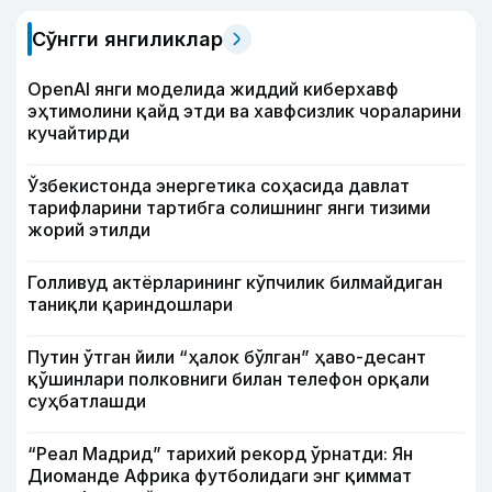
Сўнгги янгиликлар
OpenAI янги моделида жиддий киберхавф
эҳтимолини қайд этди ва хавфсизлик чораларини
кучайтирди
Ўзбекистонда энергетика соҳасида давлат
тарифларини тартибга солишнинг янги тизими
жорий этилди
Голливуд актёрларининг кўпчилик билмайдиган
таниқли қариндошлари
Путин ўтган йили “ҳалок бўлган” ҳаво-десант
қўшинлари полковниги билан телефон орқали
суҳбатлашди
“Реал Мадрид” тарихий рекорд ўрнатди: Ян
Диоманде Африка футболидаги энг қиммат