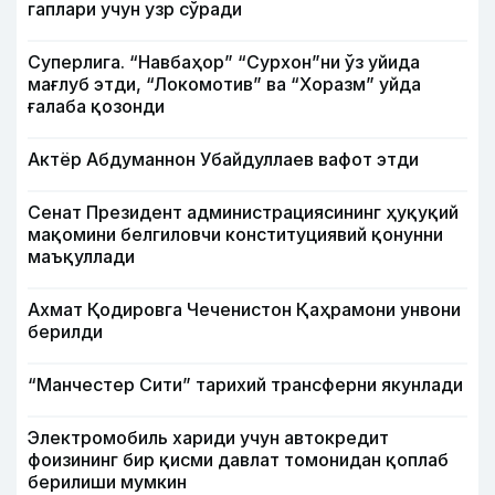
гаплари учун узр сўради
Суперлига. “Навбаҳор” “Сурхон”ни ўз уйида
мағлуб этди, “Локомотив” ва “Хоразм” уйда
ғалаба қозонди
Актёр Абду­маннон Убайдуллаев вафот этди
Сенат Президент администрациясининг ҳуқуқий
мақомини белгиловчи конституциявий қонунни
маъқуллади
Ахмат Қодировга Чеченистон Қаҳрамони унвони
берилди
“Манчестер Сити” тарихий трансферни якунлади
Электромобиль хариди учун автокредит
фоизининг бир қисми давлат томонидан қоплаб
берилиши мумкин