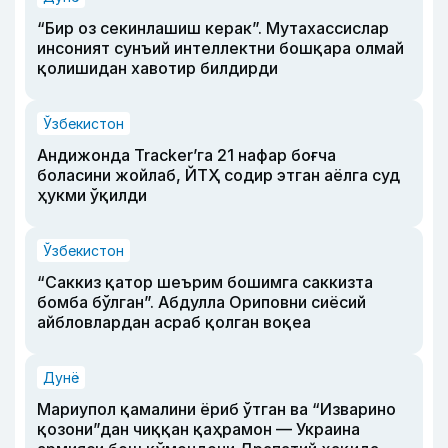
“Бир оз секинлашиш керак”. Мутахассислар
инсоният сунъий интеллектни бошқара олмай
қолишидан хавотир билдирди
Ўзбекистон
Андижонда Tracker’га 21 нафар боғча
боласини жойлаб, ЙТҲ содир этган аёлга суд
ҳукми ўқилди
Ўзбекистон
“Саккиз қатор шеърим бошимга саккизта
бомба бўлган”. Абдулла Ориповни сиёсий
айбловлардан асраб қолган воқеа
Дунё
Мариупол қамалини ёриб ўтган ва “Изварино
қозони”дан чиққан қаҳрамон — Украина