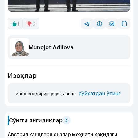
1
0
Munojot Adilova
Изоҳлар
рўйхатдан ўтинг
Изоҳ қолдириш учун, аввал
Сўнгги янгиликлар
Австрия канцлери оналар меҳнати ҳақидаги