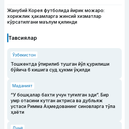
Жанубий Корея футболида йирик можаро:
хорижлик ҳакамларга жинсий хизматлар
кўрсатилгани маълум қилинди
Тавсиялар
Ўзбекистон
Тошкентда ўпирилиб тушган йўл қурилиши
бўйича 6 кишига суд ҳукми ўқилди
Маданият
“У бошқалар бахти учун туғилган эди”. Бир
умр отасини кутган актриса ва дубльяж
устаси Римма Аҳмедованинг синовларга тўла
ҳаёти
Дунё