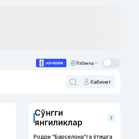
Ўзбекча
Кабинет
Сўнгги
янгиликлар
Родри “Барселона”га ўтишга