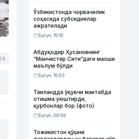
Ўзбекистонда чорвачилик
соҳасида субсидиялар
ажратилади
Бугун, 10:10
Абдуқодир Ҳусановнинг
24
“Манчестер Сити”даги маоши
маълум бўлди
Бугун, 10:03
Таиландда ўқувчи мактабда
отишма уюштирди,
қурбонлар бор (фото)
Бугун, 09:59
Тожикистон қўшни