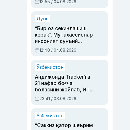
13:55 / 04.08.2026
устаси Римма
Аҳмедованинг
синовларга тўла ҳаёти
Дунё
“Бир оз секинлашиш
керак”. Мутахассислар
инсоният сунъий
интеллектни бошқара
12:40 / 04.08.2026
олмай қолишидан
хавотир билдирди
Ўзбекистон
Андижонда Tracker’га
21 нафар боғча
боласини жойлаб, ЙТҲ
содир этган аёлга суд
23:41 / 03.08.2026
ҳукми ўқилди
Ўзбекистон
“Саккиз қатор шеърим