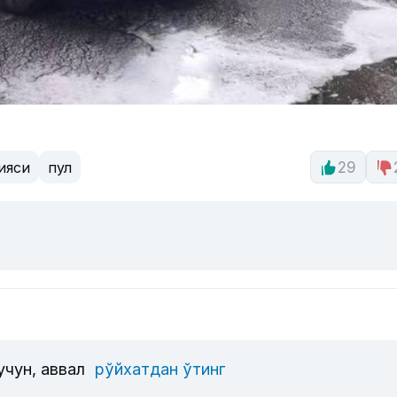
ияси
пул
29
учун, аввал
рўйхатдан ўтинг