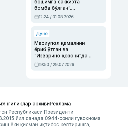
бошимга саккизта
бомба бўлган”.
Абдулла Ориповни
12:24 / 01.08.2026
сиёсий айбловлардан
асраб қолган воқеа
Дунё
Мариупол қамалини
ёриб ўтган ва
“Изварино қозони”дан
чиққан қаҳрамон —
19:50 / 29.07.2026
Украина армияси бош
қўмондони Драпатий
ҳақида
и
Янгиликлар архиви
Реклама
стон Республикаси Президенти
3.2015 йил санада 0944-сонли гувоҳнома
риш ёки қисман иқтибос келтиришга,