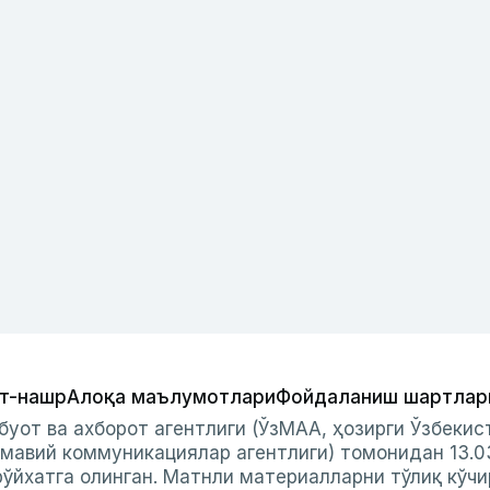
т-нашр
Алоқа маълумотлари
Фойдаланиш шартлар
буот ва ахборот агентлиги (ЎзМАА, ҳозирги Ўзбеки
мавий коммуникациялар агентлиги) томонидан 13.0
ўйхатга олинган. Матнли материалларни тўлиқ кўчи