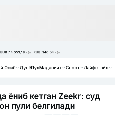
EUR :
RUB :
14 053,18
146,54
сўм
сўм
й Осиё
Дунё
Пул
Маданият
Спорт
Лайфстайл
 ёниб кетган Zeekr: суд
он пули белгилади