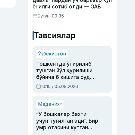
давлатлардан уч баравар кўп
ёнилғи сотиб олди — ОАВ
Бугун, 09:35
Тавсиялар
Ўзбекистон
Тошкентда ўпирилиб
тушган йўл қурилиши
бўйича 6 кишига суд
ҳукми ўқилди
10:10 / 05.08.2026
Маданият
“У бошқалар бахти
учун туғилган эди”. Бир
умр отасини кутган
актриса ва дубльяж