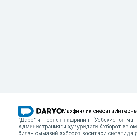
Махфийлик сиёсати
Интерне
“Дарё” интернет-нашрининг (Ўзбекистон мат
Администрацияси ҳузуридаги Ахборот ва ом
билан оммавий ахборот воситаси сифатида р