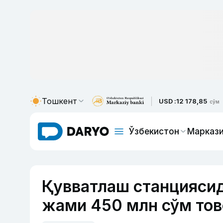
Тошкент
USD :
12 178,85
сўм
Ўзбекистон
Маркази
Қувватлаш станциясида
жами 450 млн сўм тов