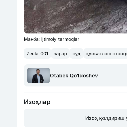
Манба: Ijtimoiy tarmoqlar
Zeekr 001
зарар
суд
қувватлаш станц
Otabek Qo‘ldoshev
Изоҳлар
Изоҳ қолдириш 