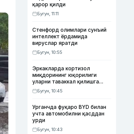
қарор қилди
Бугун, 11:11
Стенфорд олимлари сунъий
интеллект ёрдамида
вируслар яратди
Бугун, 10:55
Эркакларда кортизол
миқдорининг юқорилиги
уларни таваккал қилишга
ундайди — янги тадқиқот
Бугун, 10:45
Урганчда фуқаро BYD билан
учта автомобилни қасддан
урди
Бугун, 10:43