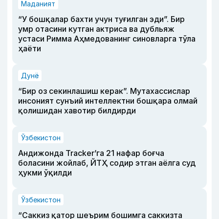
Маданият
“У бошқалар бахти учун туғилган эди”. Бир
умр отасини кутган актриса ва дубльяж
устаси Римма Аҳмедованинг синовларга тўла
ҳаёти
Дунё
“Бир оз секинлашиш керак”. Мутахассислар
инсоният сунъий интеллектни бошқара олмай
қолишидан хавотир билдирди
Ўзбекистон
Андижонда Tracker’га 21 нафар боғча
боласини жойлаб, ЙТҲ содир этган аёлга суд
ҳукми ўқилди
Ўзбекистон
“Саккиз қатор шеърим бошимга саккизта