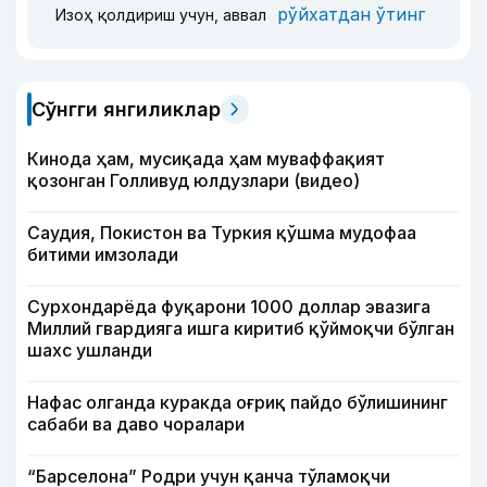
рўйхатдан ўтинг
Изоҳ қолдириш учун, аввал
Сўнгги янгиликлар
Кинода ҳам, мусиқада ҳам муваффақият
қозонган Голливуд юлдузлари (видео)
Саудия, Покистон ва Туркия қўшма мудофаа
битими имзолади
Сурхондарёда фуқарони 1000 доллар эвазига
Миллий гвардияга ишга киритиб қўймоқчи бўлган
шахс ушланди
Нафас олганда куракда оғриқ пайдо бўлишининг
сабаби ва даво чоралари
“Барселона” Родри учун қанча тўламоқчи