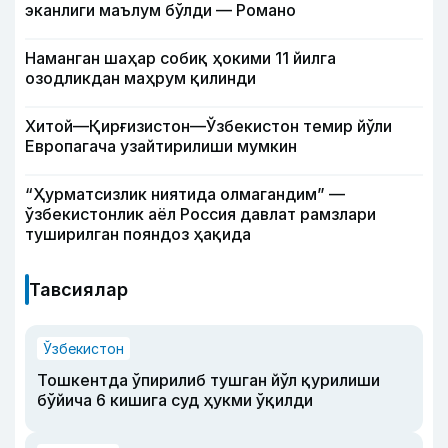
эканлиги маълум бўлди — Романо
Наманган шаҳар собиқ ҳокими 11 йилга
озодликдан маҳрум қилинди
Хитой—Қирғизистон—Ўзбекистон темир йўли
Европагача узайтирилиши мумкин
“Ҳурматсизлик ниятида олмагандим” —
ўзбекистонлик аёл Россия давлат рамзлари
туширилган пояндоз ҳақида
Тавсиялар
Ўзбекистон
Тошкентда ўпирилиб тушган йўл қурилиши
бўйича 6 кишига суд ҳукми ўқилди