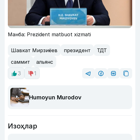
Манба: Prezident matbuot xizmati
Шавкат Мирзиёев
президент
ТДТ
саммит
альянс
3
1
Humoyun Murodov
Изоҳлар