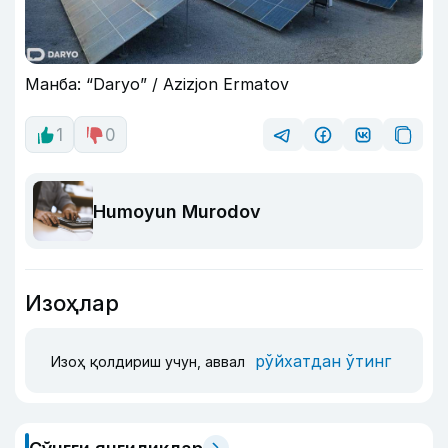
Манба: “Daryo” / Azizjon Ermatov
1
0
Humoyun Murodov
Изоҳлар
рўйхатдан ўтинг
Изоҳ қолдириш учун, аввал