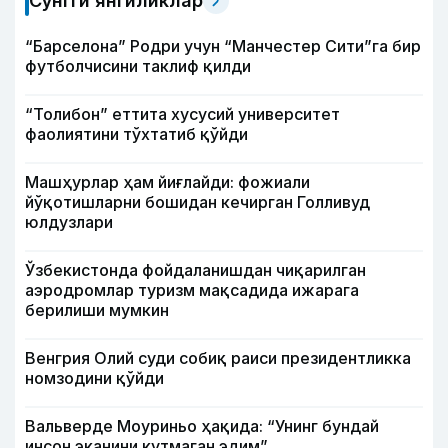
Сўнгги янгиликлар
“Барселона” Родри учун “Манчестер Сити”га бир
футболчисини таклиф қилди
“Толибон” еттита хусусий университет
фаолиятини тўхтатиб қўйди
Машҳурлар ҳам йиғлайди: фожиали
йўқотишларни бошидан кечирган Голливуд
юлдузлари
Ўзбекистонда фойдаланишдан чиқарилган
аэродромлар туризм мақсадида ижарага
берилиши мумкин
Венгрия Олий суди собиқ раиси президентликка
номзодини қўйди
Вальверде Моуриньо ҳақида: “Унинг бундай
инсон эканини кутмаган эдим”