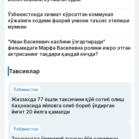
Ўзбекистонда хизмат кўрсатган коммунал
хўжалиги ходими фахрий унвони таъсис этилиши
мумкин
“Иван Василевич касбини ўзгартиради”
фильмидаги Марфа Василевна ролини ижро этган
актрисанинг тақдири қандай кечди?
Тавсиялар
Ўзбекистон
Жиззахда 77 ёшли таксичини қўй сотиб олиш
баҳонасида яйловга олиб бориб ўлдирган
йигит 20 йилга қамалди
Ўзбекистон
Тошкентда ўпирилиб тушган йўл қурилиши