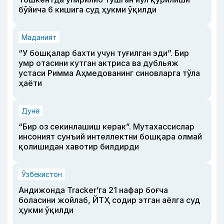
бўйича 6 кишига суд ҳукми ўқилди
Маданият
“У бошқалар бахти учун туғилган эди”. Бир
умр отасини кутган актриса ва дубльяж
устаси Римма Аҳмедованинг синовларга тўла
ҳаёти
Дунё
“Бир оз секинлашиш керак”. Мутахассислар
инсоният сунъий интеллектни бошқара олмай
қолишидан хавотир билдирди
Ўзбекистон
Андижонда Tracker’га 21 нафар боғча
боласини жойлаб, ЙТҲ содир этган аёлга суд
ҳукми ўқилди