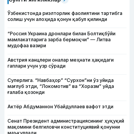
Ўзбекистонда риэлторлик фаолиятини тартибга
солиш учун алоҳида қонун қабул қилинди
“Россия Украина дронлари билан Болтиқбўйи
мамлакатларига зарба бермоқчи” — Литва
мудофаа вазири
Австрия канцлери оналар меҳнати ҳақидаги
гаплари учун узр сўради
Суперлига. “Навбаҳор” “Сурхон”ни ўз уйида
мағлуб этди, “Локомотив” ва “Хоразм” уйда
ғалаба қозонди
Актёр Абду­маннон Убайдуллаев вафот этди
Сенат Президент администрациясининг ҳуқуқий
мақомини белгиловчи конституциявий қонунни
маъқуллади