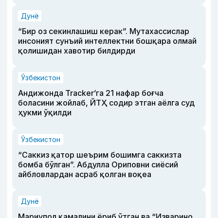
Дунё
“Бир оз секинлашиш керак”. Мутахассислар
инсоният сунъий интеллектни бошқара олмай
қолишидан хавотир билдирди
Ўзбекистон
Андижонда Tracker’га 21 нафар боғча
боласини жойлаб, ЙТҲ содир этган аёлга суд
ҳукми ўқилди
Ўзбекистон
“Саккиз қатор шеърим бошимга саккизта
бомба бўлган”. Абдулла Ориповни сиёсий
айбловлардан асраб қолган воқеа
Дунё
Мариупол қамалини ёриб ўтган ва “Изварино