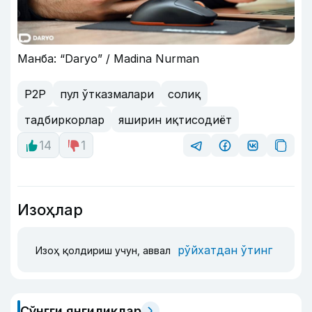
Манба: “Daryo” / Madina Nurman
P2P
пул ўтказмалари
солиқ
тадбиркорлар
яширин иқтисодиёт
14
1
Изоҳлар
рўйхатдан ўтинг
Изоҳ қолдириш учун, аввал
Сўнгги янгиликлар