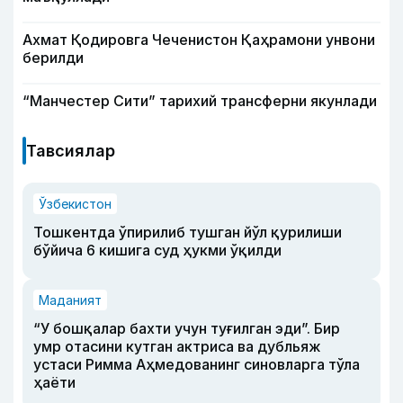
Ахмат Қодировга Чеченистон Қаҳрамони унвони
берилди
“Манчестер Сити” тарихий трансферни якунлади
Тавсиялар
Ўзбекистон
Тошкентда ўпирилиб тушган йўл қурилиши
бўйича 6 кишига суд ҳукми ўқилди
Маданият
“У бошқалар бахти учун туғилган эди”. Бир
умр отасини кутган актриса ва дубльяж
устаси Римма Аҳмедованинг синовларга тўла
ҳаёти