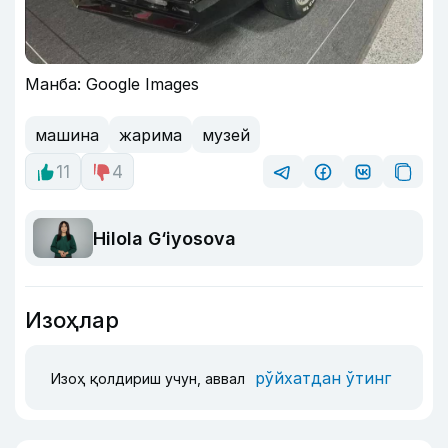
Манба: Google Images
машина
жарима
музей
11
4
Hilola G‘iyosova
Изоҳлар
рўйхатдан ўтинг
Изоҳ қолдириш учун, аввал