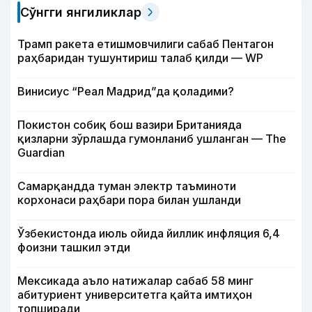
Сўнгги янгиликлар
Трамп ракета етишмовчилиги сабаб Пентагон
раҳбаридан тушунтириш талаб қилди — WP
Винисиус “Реал Мадрид”да қоладими?
Покистон собиқ бош вазири Британияда
қизларни зўрлашда гумонланиб ушланган — The
Guardian
Самарқандда туман электр таъминоти
корхонаси раҳбари пора билан ушланди
Ўзбекистонда июль ойида йиллик инфляция 6,4
фоизни ташкил этди
Мексикада аъло натижалар сабаб 58 минг
абитуриент университетга қайта имтиҳон
топширади