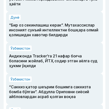
ҳаёти
Дунё
“Бир оз секинлашиш керак”. Мутахассислар
инсоният сунъий интеллектни бошқара олмай
қолишидан хавотир билдирди
Ўзбекистон
Андижонда Tracker’га 21 нафар боғча
боласини жойлаб, ЙТҲ содир этган аёлга суд
ҳукми ўқилди
Ўзбекистон
“Саккиз қатор шеърим бошимга саккизта
бомба бўлган”. Абдулла Ориповни сиёсий
айбловлардан асраб қолган воқеа