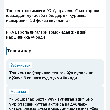
Тошкент ҳокимлиги “Qo‘yliq avenue” можароси
юзасидан муносабат билдирди: қурилиш
ишларининг 53 фоизи якунланган
FIFA Европа лигалари томонидан жиддий
қаршиликка учради
Тавсиялар
Ўзбекистон
Тошкентда ўпирилиб тушган йўл қурилиши
бўйича 6 кишига суд ҳукми ўқилди
Маданият
“У бошқалар бахти учун туғилган эди”. Бир
умр отасини кутган актриса ва дубльяж
устаси Римма Аҳмедованинг синовларга тўла