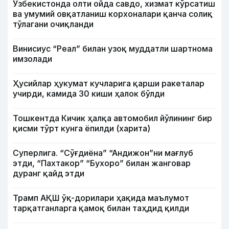
Ўзбекистонда олти ойда савдо, хизмат кўрсатиш
ва умумий овқатланиш корхоналари қанча солиқ
тўлагани очиқланди
Винисиус “Реал” билан узоқ муддатли шартнома
имзолади
Ҳусийлар ҳукумат кучларига қарши ракеталар
учирди, камида 30 киши ҳалок бўлди
Тошкентда Кичик ҳалқа автомобил йўлининг бир
қисми тўрт кунга ёпилди (харита)
Суперлига. “Сўғдиёна” “Андижон”ни мағлуб
этди, “Пахтакор” “Бухоро” билан жанговар
дуранг қайд этди
Трамп АҚШ ўқ-дорилари ҳақида маълумот
тарқатганларга қамоқ билан таҳдид қилди