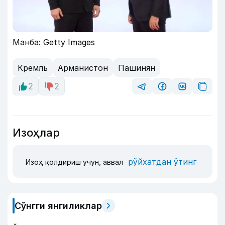
Манба: Getty Images
Кремль
Арманистон
Пашинян
2
2
Изоҳлар
рўйхатдан ўтинг
Изоҳ қолдириш учун, аввал
Сўнгги янгиликлар