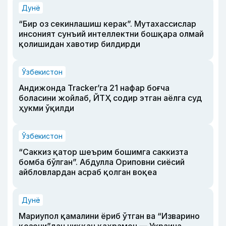
Дунё
“Бир оз секинлашиш керак”. Мутахассислар
инсоният сунъий интеллектни бошқара олмай
қолишидан хавотир билдирди
Ўзбекистон
Андижонда Tracker’га 21 нафар боғча
боласини жойлаб, ЙТҲ содир этган аёлга суд
ҳукми ўқилди
Ўзбекистон
“Саккиз қатор шеърим бошимга саккизта
бомба бўлган”. Абдулла Ориповни сиёсий
айбловлардан асраб қолган воқеа
Дунё
Мариупол қамалини ёриб ўтган ва “Изварино