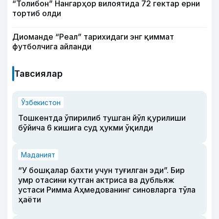
“Толибон” Нангарҳор вилоятида 72 гектар ерни
тортиб олди
Диоманде “Реал” тарихидаги энг қиммат
футболчига айланди
Тавсиялар
Ўзбекистон
Тошкентда ўпирилиб тушган йўл қурилиши
бўйича 6 кишига суд ҳукми ўқилди
Маданият
“У бошқалар бахти учун туғилган эди”. Бир
умр отасини кутган актриса ва дубльяж
устаси Римма Аҳмедованинг синовларга тўла
ҳаёти