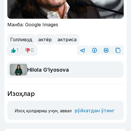
Манба: Google Images
Голливуд
актёр
актриса
1
0
Hilola G‘iyosova
Изоҳлар
рўйхатдан ўтинг
Изоҳ қолдириш учун, аввал