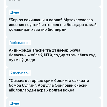
Дунё
“Бир оз секинлашиш керак”. Мутахассислар
инсоният сунъий интеллектни бошқара олмай
қолишидан хавотир билдирди
Ўзбекистон
Андижонда Tracker’га 21 нафар боғча
боласини жойлаб, ЙТҲ содир этган аёлга суд
ҳукми ўқилди
Ўзбекистон
“Саккиз қатор шеърим бошимга саккизта
бомба бўлган”. Абдулла Ориповни сиёсий
айбловлардан асраб қолган воқеа
Дунё