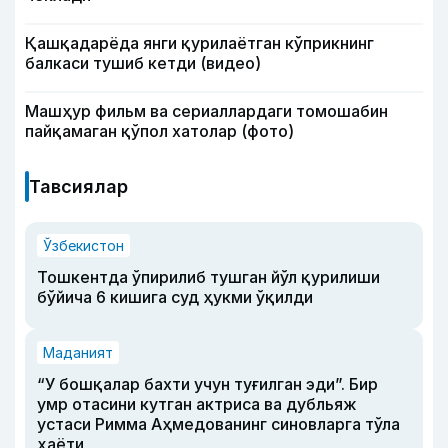
Қашқадарёда янги қурилаётган кўприкнинг
балкаси тушиб кетди (видео)
Машҳур фильм ва сериаллардаги томошабин
пайқамаган қўпол хатолар (фото)
Тавсиялар
Ўзбекистон
Тошкентда ўпирилиб тушган йўл қурилиши
бўйича 6 кишига суд ҳукми ўқилди
Маданият
“У бошқалар бахти учун туғилган эди”. Бир
умр отасини кутган актриса ва дубльяж
устаси Римма Аҳмедованинг синовларга тўла
ҳаёти