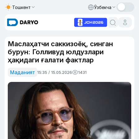
Тошкент
Ўзбекча
Маслаҳатчи саккизоёқ, синган
бурун: Голливуд юлдузлари
ҳақидаги ғалати фактлар
Маданият
15:35 / 15.05.2026
1431