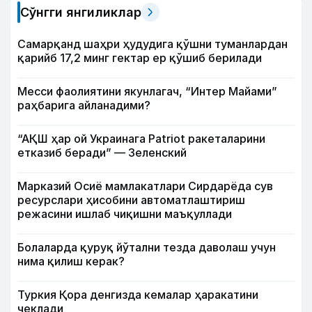
Сўнгги янгиликлар
Самарқанд шаҳри ҳудудига қўшни туманлардан
қарийб 17,2 минг гектар ер қўшиб берилади
Месси фаолиятини якунлагач, “Интер Майами”
раҳбарига айланадими?
“АҚШ ҳар ой Украинага Patriot ракеталарини
етказиб беради” — Зеленский
Марказий Осиё мамлакатлари Сирдарёда сув
ресурслари ҳисобини автоматлаштириш
режасини ишлаб чиқишни маъқуллади
Болаларда қуруқ йўтални тезда даволаш учун
нима қилиш керак?
Туркия Қора денгизда кемалар ҳаракатини
чеклади