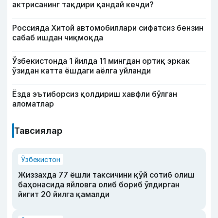
актрисанинг тақдири қандай кечди?
Россияда Хитой автомобиллари сифатсиз бензин
сабаб ишдан чиқмоқда
Ўзбекистонда 1 йилда 11 мингдан ортиқ эркак
ўзидан катта ёшдаги аёлга уйланди
Ёзда эътиборсиз қолдириш хавфли бўлган
аломатлар
Тавсиялар
Ўзбекистон
Жиззахда 77 ёшли таксичини қўй сотиб олиш
баҳонасида яйловга олиб бориб ўлдирган
йигит 20 йилга қамалди