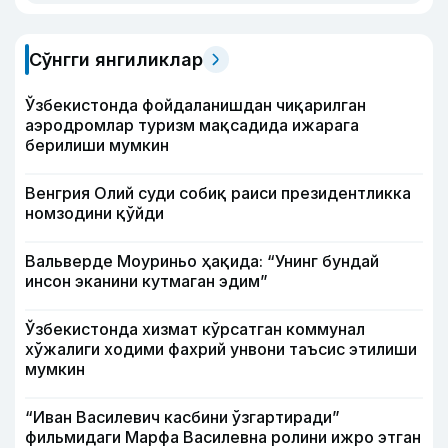
Сўнгги янгиликлар
Ўзбекистонда фойдаланишдан чиқарилган
аэродромлар туризм мақсадида ижарага
берилиши мумкин
Венгрия Олий суди собиқ раиси президентликка
номзодини қўйди
Вальверде Моуриньо ҳақида: “Унинг бундай
инсон эканини кутмаган эдим”
Ўзбекистонда хизмат кўрсатган коммунал
хўжалиги ходими фахрий унвони таъсис этилиши
мумкин
“Иван Василевич касбини ўзгартиради”
фильмидаги Марфа Василевна ролини ижро этган