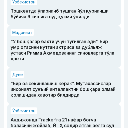
Ўзбекистон
Тошкентда ўпирилиб тушган йўл қурилиши
бўйича 6 кишига суд ҳукми ўқилди
Маданият
“У бошқалар бахти учун туғилган эди”. Бир
умр отасини кутган актриса ва дубльяж
устаси Римма Аҳмедованинг синовларга тўла
ҳаёти
Дунё
“Бир оз секинлашиш керак”. Мутахассислар
инсоният сунъий интеллектни бошқара олмай
қолишидан хавотир билдирди
Ўзбекистон
Андижонда Tracker’га 21 нафар боғча
боласини жойлаб, ЙТҲ содир этган аёлга суд