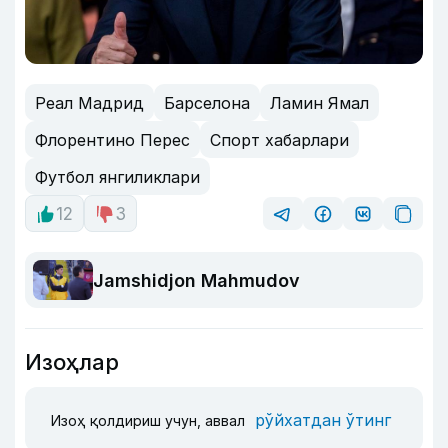
Реал Мадрид
Барселона
Ламин Ямал
Флорентино Перес
Спорт хабарлари
Футбол янгиликлари
12
3
Jamshidjon Mahmudov
Изоҳлар
рўйхатдан ўтинг
Изоҳ қолдириш учун, аввал