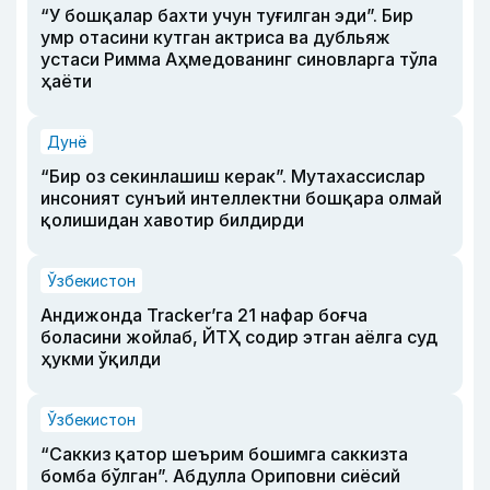
“У бошқалар бахти учун туғилган эди”. Бир
умр отасини кутган актриса ва дубльяж
устаси Римма Аҳмедованинг синовларга тўла
ҳаёти
Дунё
“Бир оз секинлашиш керак”. Мутахассислар
инсоният сунъий интеллектни бошқара олмай
қолишидан хавотир билдирди
Ўзбекистон
Андижонда Tracker’га 21 нафар боғча
боласини жойлаб, ЙТҲ содир этган аёлга суд
ҳукми ўқилди
Ўзбекистон
“Саккиз қатор шеърим бошимга саккизта
бомба бўлган”. Абдулла Ориповни сиёсий