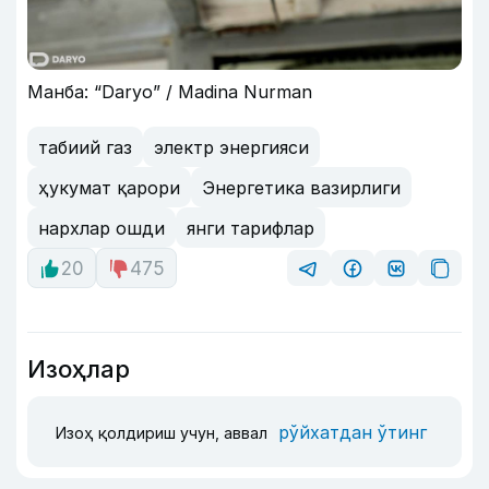
Манба: “Daryo” / Madina Nurman
табиий газ
электр энергияси
ҳукумат қарори
Энергетика вазирлиги
нархлар ошди
янги тарифлар
20
475
Изоҳлар
рўйхатдан ўтинг
Изоҳ қолдириш учун, аввал