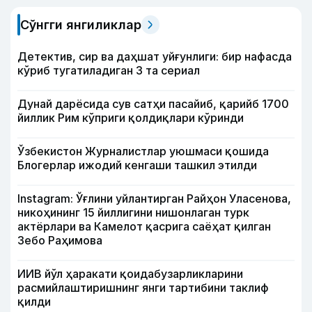
Сўнгги янгиликлар
Детектив, сир ва даҳшат уйғунлиги: бир нафасда
кўриб тугатиладиган 3 та сериал
Дунай дарёсида сув сатҳи пасайиб, қарийб 1700
йиллик Рим кўприги қолдиқлари кўринди
Ўзбекистон Журналистлар уюшмаси қошида
Блогерлар ижодий кенгаши ташкил этилди
Instagram: Ўғлини уйлантирган Райҳон Уласенова,
никоҳининг 15 йиллигини нишонлаган турк
актёрлари ва Камелот қасрига саёҳат қилган
Зебо Раҳимова
ИИВ йўл ҳаракати қоидабузарликларини
расмийлаштиришнинг янги тартибини таклиф
қилди