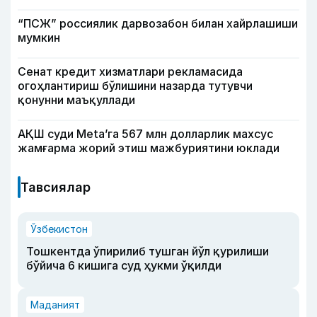
“ПСЖ” россиялик дарвозабон билан хайрлашиши
мумкин
Сенат кредит хизматлари рекламасида
огоҳлантириш бўлишини назарда тутувчи
қонунни маъқуллади
АҚШ суди Meta’га 567 млн долларлик махсус
жамғарма жорий этиш мажбуриятини юклади
Тавсиялар
Ўзбекистон
Тошкентда ўпирилиб тушган йўл қурилиши
бўйича 6 кишига суд ҳукми ўқилди
Маданият