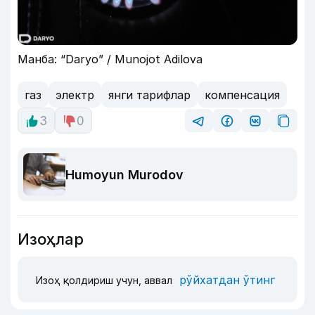
Манба: “Daryo” / Munojot Adilova
газ
электр
янги тарифлар
компенсация
3
0
Humoyun Murodov
Изоҳлар
рўйхатдан ўтинг
Изоҳ қолдириш учун, аввал