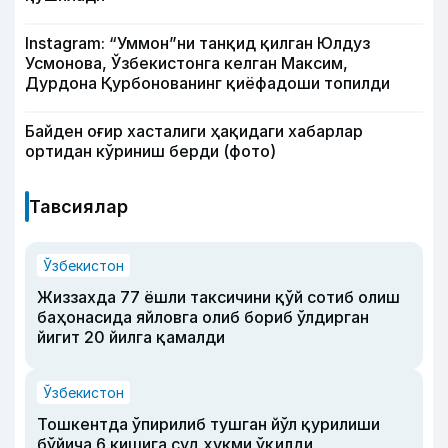
Instagram: “Уммон”ни танқид қилган Юлдуз
Усмонова, Ўзбекистонга келган Максим,
Дурдона Қурбонованинг қиёфадоши топилди
Байден оғир хасталиги ҳақидаги хабарлар
ортидан кўриниш берди (фото)
Тавсиялар
Ўзбекистон
Жиззахда 77 ёшли таксичини қўй сотиб олиш
баҳонасида яйловга олиб бориб ўлдирган
йигит 20 йилга қамалди
Ўзбекистон
Тошкентда ўпирилиб тушган йўл қурилиши
бўйича 6 кишига суд ҳукми ўқилди