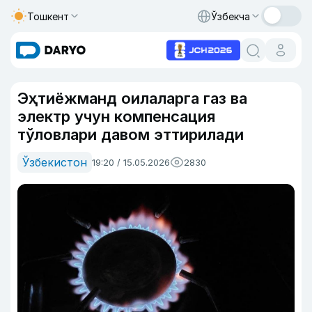
Тошкент
Ўзбекча
Эҳтиёжманд оилаларга газ ва
электр учун компенсация
тўловлари давом эттирилади
Ўзбекистон
19:20 / 15.05.2026
2830