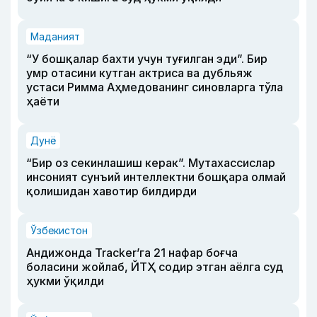
Маданият
“У бошқалар бахти учун туғилган эди”. Бир
умр отасини кутган актриса ва дубльяж
устаси Римма Аҳмедованинг синовларга тўла
ҳаёти
Дунё
“Бир оз секинлашиш керак”. Мутахассислар
инсоният сунъий интеллектни бошқара олмай
қолишидан хавотир билдирди
Ўзбекистон
Андижонда Tracker’га 21 нафар боғча
боласини жойлаб, ЙТҲ содир этган аёлга суд
ҳукми ўқилди