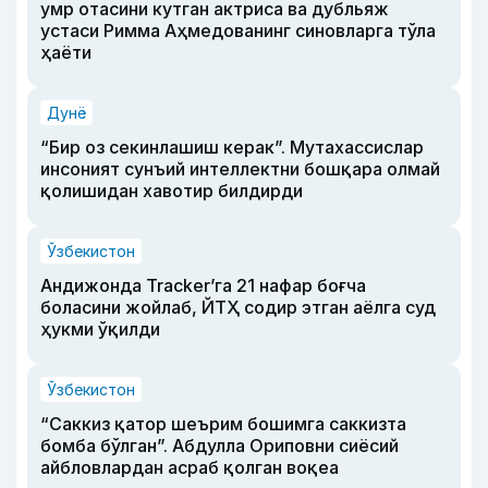
умр отасини кутган актриса ва дубльяж
устаси Римма Аҳмедованинг синовларга тўла
ҳаёти
Дунё
“Бир оз секинлашиш керак”. Мутахассислар
инсоният сунъий интеллектни бошқара олмай
қолишидан хавотир билдирди
Ўзбекистон
Андижонда Tracker’га 21 нафар боғча
боласини жойлаб, ЙТҲ содир этган аёлга суд
ҳукми ўқилди
Ўзбекистон
“Саккиз қатор шеърим бошимга саккизта
бомба бўлган”. Абдулла Ориповни сиёсий
айбловлардан асраб қолган воқеа