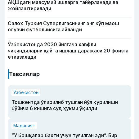
АҚШдаги мавсумий ишларга тайёрланади ва
жойлаштирилади
Салоҳ Туркия Суперлигасининг энг кўп маош
олувчи футболчисига айланди
Ўзбекистонда 2030 йилгача хавфли
чиқиндиларни қайта ишлаш даражаси 20 фоизга
етказилади
Тавсиялар
Ўзбекистон
Тошкентда ўпирилиб тушган йўл қурилиши
бўйича 6 кишига суд ҳукми ўқилди
Маданият
“У бошқалар бахти учун туғилган эди”. Бир