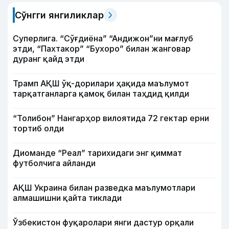
Сўнгги янгиликлар
Суперлига. “Сўғдиёна” “Андижон”ни мағлуб
этди, “Пахтакор” “Бухоро” билан жанговар
дуранг қайд этди
Трамп АҚШ ўқ-дорилари ҳақида маълумот
тарқатганларга қамоқ билан таҳдид қилди
“Толибон” Нангарҳор вилоятида 72 гектар ерни
тортиб олди
Диоманде “Реал” тарихидаги энг қиммат
футболчига айланди
АҚШ Украина билан разведка маълумотлари
алмашишни қайта тиклади
Ўзбекистон фуқаролари янги дастур орқали