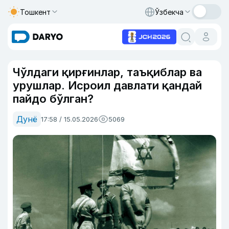
Тошкент
Ўзбекча
Чўлдаги қирғинлар, таъқиблар ва
урушлар. Исроил давлати қандай
пайдо бўлган?
Дунё
17:58 / 15.05.2026
5069