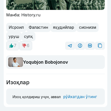
Манба: History.ru
Исроил
Фаластин
яҳудийлар
сионизм
уруш
сулҳ
7
6
Yoqubjon Bobojonov
Изоҳлар
рўйхатдан ўтинг
Изоҳ қолдириш учун, аввал