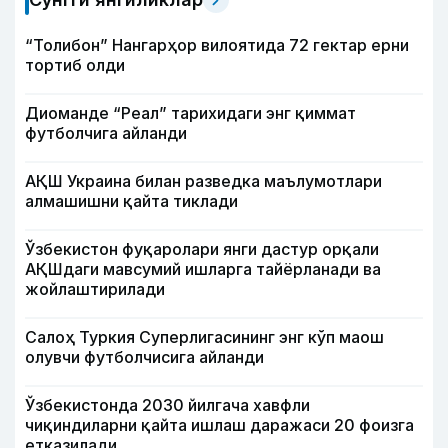
“Толибон” Нангарҳор вилоятида 72 гектар ерни
тортиб олди
Диоманде “Реал” тарихидаги энг қиммат
футболчига айланди
АҚШ Украина билан разведка маълумотлари
алмашишни қайта тиклади
Ўзбекистон фуқаролари янги дастур орқали
АҚШдаги мавсумий ишларга тайёрланади ва
жойлаштирилади
Салоҳ Туркия Суперлигасининг энг кўп маош
олувчи футболчисига айланди
Ўзбекистонда 2030 йилгача хавфли
чиқиндиларни қайта ишлаш даражаси 20 фоизга
етказилади