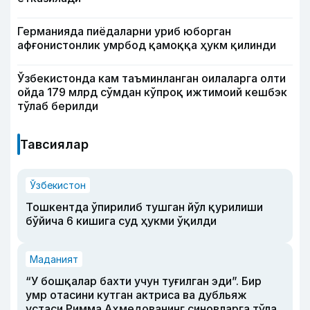
Германияда пиёдаларни уриб юборган
афғонистонлик умрбод қамоққа ҳукм қилинди
Ўзбекистонда кам таъминланган оилаларга олти
ойда 179 млрд сўмдан кўпроқ ижтимоий кешбэк
тўлаб берилди
Тавсиялар
Ўзбекистон
Тошкентда ўпирилиб тушган йўл қурилиши
бўйича 6 кишига суд ҳукми ўқилди
Маданият
“У бошқалар бахти учун туғилган эди”. Бир
умр отасини кутган актриса ва дубльяж
устаси Римма Аҳмедованинг синовларга тўла