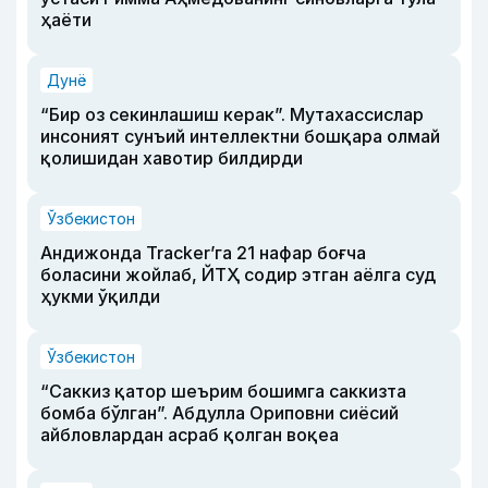
ҳаёти
Дунё
“Бир оз секинлашиш керак”. Мутахассислар
инсоният сунъий интеллектни бошқара олмай
қолишидан хавотир билдирди
Ўзбекистон
Андижонда Tracker’га 21 нафар боғча
боласини жойлаб, ЙТҲ содир этган аёлга суд
ҳукми ўқилди
Ўзбекистон
“Саккиз қатор шеърим бошимга саккизта
бомба бўлган”. Абдулла Ориповни сиёсий
айбловлардан асраб қолган воқеа