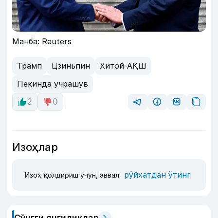
Манба: Reuters
Трамп
Цзиньпин
Хитой-АҚШ
Пекинда учрашув
2
0
Изоҳлар
рўйхатдан ўтинг
Изоҳ қолдириш учун, аввал
Сўнгги янгиликлар