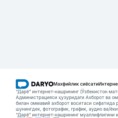
Махфийлик сиёсати
Интерне
“Дарё” интернет-нашрининг (Ўзбекистон мат
Администрацияси ҳузуридаги Ахборот ва ом
билан оммавий ахборот воситаси сифатида р
шунингдек, фотографик, график, аудио ва/ёк
“Дарё” интернет-нашрининг муаллифлигини к