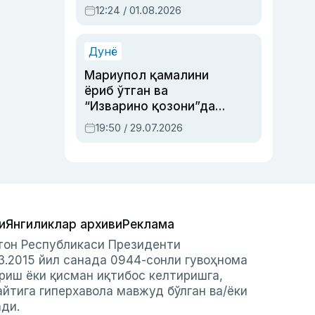
Абдулла Ориповни
12:24 / 01.08.2026
сиёсий айбловлардан
асраб қолган воқеа
Дунё
Мариупол қамалини
ёриб ўтган ва
“Изварино қозони”дан
чиққан қаҳрамон —
19:50 / 29.07.2026
Украина армияси бош
қўмондони Драпатий
ҳақида
и
Янгиликлар архиви
Реклама
стон Республикаси Президенти
3.2015 йил санада 0944-сонли гувоҳнома
риш ёки қисман иқтибос келтиришга,
айтига гиперхавола мавжуд бўлган ва/ёки
ади.