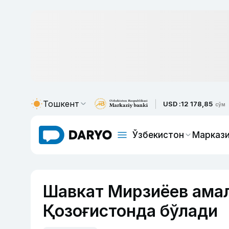
Тошкент
USD :
12 178,85
сўм
Ўзбекистон
Маркази
Шавкат Мирзиёев ама
Қозоғистонда бўлади