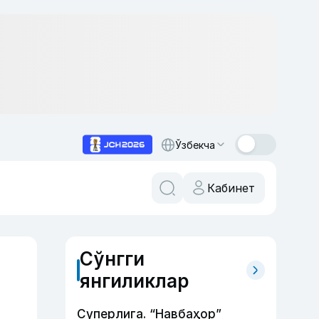
Ўзбекча
Кабинет
Сўнгги
янгиликлар
Суперлига. “Навбаҳор”