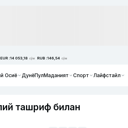
EUR :
RUB :
14 053,18
146,54
сўм
сўм
й Осиё
Дунё
Пул
Маданият
Спорт
Лайфстайл
лий ташриф билан