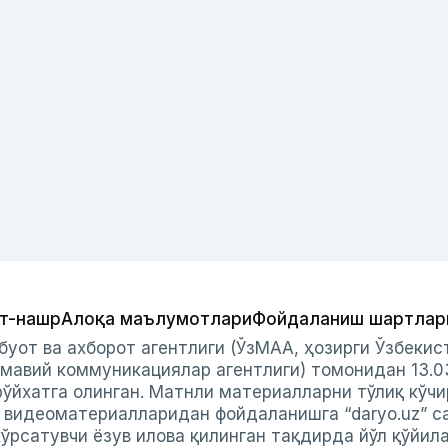
т-нашр
Алоқа маълумотлари
Фойдаланиш шартлар
буот ва ахборот агентлиги (ЎзМАА, ҳозирги Ўзбеки
мавий коммуникациялар агентлиги) томонидан 13.0
ўйхатга олинган. Матнли материалларни тўлиқ кўчи
и видеоматериалларидан фойдаланишга “daryo.uz” с
ўрсатувчи ёзув илова қилинган тақдирда йўл қўйил