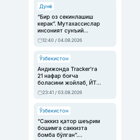
синовларга тўла ҳаёти
Дунё
“Бир оз секинлашиш
керак”. Мутахассислар
инсоният сунъий
интеллектни бошқара
12:40 / 04.08.2026
олмай қолишидан
хавотир билдирди
Ўзбекистон
Андижонда Tracker’га
21 нафар боғча
боласини жойлаб, ЙТҲ
содир этган аёлга суд
23:41 / 03.08.2026
ҳукми ўқилди
Ўзбекистон
“Саккиз қатор шеърим
бошимга саккизта
бомба бўлган”.