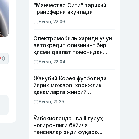
“Манчестер Сити” тарихий
трансферни якунлади
Бугун, 22:06
Электромобиль хариди учун
автокредит фоизининг бир
қисми давлат томонидан
0
қоплаб берилиши мумкин
Бугун, 22:04
Жанубий Корея футболида
йирик можаро: хорижлик
ҳакамларга жинсий
хизматлар кўрсатилгани
Бугун, 21:35
маълум қилинди
Ўзбекистонда I ва II гуруҳ
ногиронлиги бўйича
пенсиялар энди фуқаро