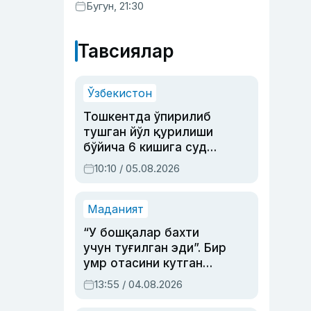
мурожаатисиз тайинланиши
Бугун, 21:30
мумкин
Тавсиялар
Ўзбекистон
Тошкентда ўпирилиб
тушган йўл қурилиши
бўйича 6 кишига суд
ҳукми ўқилди
10:10 / 05.08.2026
Маданият
“У бошқалар бахти
учун туғилган эди”. Бир
умр отасини кутган
актриса ва дубльяж
13:55 / 04.08.2026
устаси Римма
Аҳмедованинг