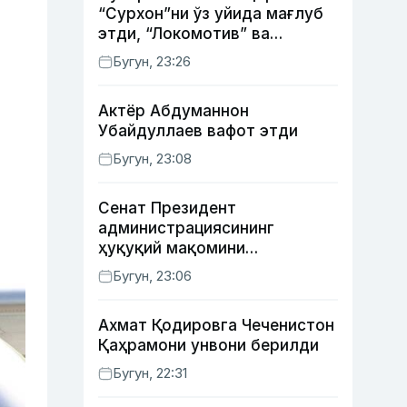
“Сурхон”ни ўз уйида мағлуб
этди, “Локомотив” ва
“Хоразм” уйда ғалаба
Бугун, 23:26
қозонди
Актёр Абду­маннон
Убайдуллаев вафот этди
Бугун, 23:08
Сенат Президент
администрациясининг
ҳуқуқий мақомини
белгиловчи конституциявий
Бугун, 23:06
қонунни маъқуллади
Ахмат Қодировга Чеченистон
Қаҳрамони унвони берилди
Бугун, 22:31