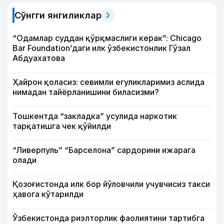
Сўнгги янгиликлар
“Одамлар суддан қўрқмаслиги керак”: Chicago
Bar Foundation’даги илк ўзбекистонлик Гўзал
Абдуахатова
Ҳайрон қоласиз: севимли егуликларимиз аслида
нимадан тайёрланишини биласизми?
Тошкентда “закладка” усулида наркотик
тарқатишга чек қўйилди
“Ливерпуль” “Барселона” сардорини ижарага
олади
Қозоғистонда илк бор йўловчили учувчисиз такси
ҳавога кўтарилди
Ўзбекистонда риэлторлик фаолиятини тартибга