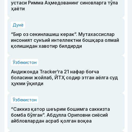
устаси Римма Аҳмедованинг синовларга тўла
ҳаёти
Дунё
“Бир оз секинлашиш керак”. Мутахассислар
инсоният сунъий интеллектни бошқара олмай
қолишидан хавотир билдирди
Ўзбекистон
Андижонда Tracker’га 21 нафар боғча
боласини жойлаб, ЙТҲ содир этган аёлга суд
ҳукми ўқилди
Ўзбекистон
“Саккиз қатор шеърим бошимга саккизта
бомба бўлган”. Абдулла Ориповни сиёсий
айбловлардан асраб қолган воқеа