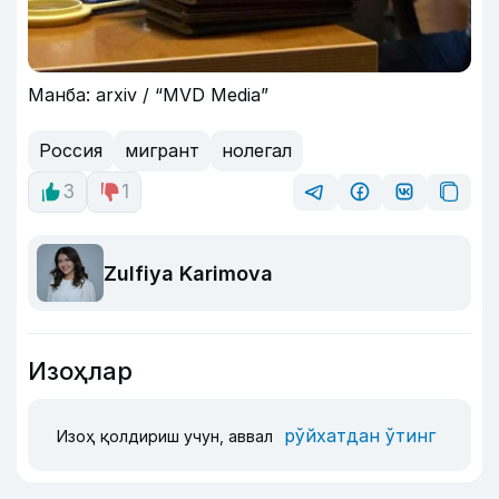
Манба: arxiv / “MVD Media”
Россия
мигрант
нолегал
3
1
Zulfiya Karimova
Изоҳлар
рўйхатдан ўтинг
Изоҳ қолдириш учун, аввал