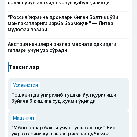
солиш учун алоҳида қонун қабул қилинди
“Россия Украина дронлари билан Болтиқбўйи
мамлакатларига зарба бермоқчи” — Литва
мудофаа вазири
Австрия канцлери оналар меҳнати ҳақидаги
гаплари учун узр сўради
Тавсиялар
Ўзбекистон
Тошкентда ўпирилиб тушган йўл қурилиши
бўйича 6 кишига суд ҳукми ўқилди
Маданият
“У бошқалар бахти учун туғилган эди”. Бир
умр отасини кутган актриса ва дубльяж