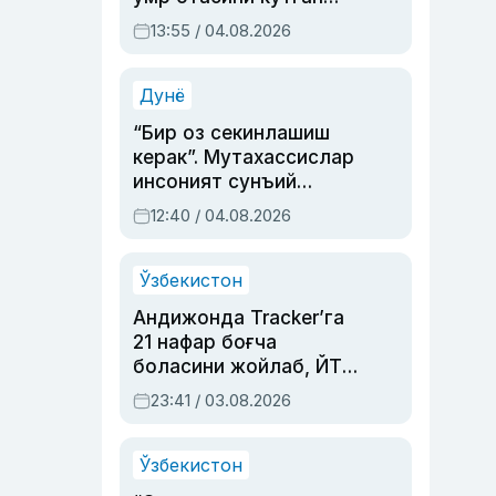
актриса ва дубльяж
13:55 / 04.08.2026
устаси Римма
Аҳмедованинг
синовларга тўла ҳаёти
Дунё
“Бир оз секинлашиш
керак”. Мутахассислар
инсоният сунъий
интеллектни бошқара
12:40 / 04.08.2026
олмай қолишидан
хавотир билдирди
Ўзбекистон
Андижонда Tracker’га
21 нафар боғча
боласини жойлаб, ЙТҲ
содир этган аёлга суд
23:41 / 03.08.2026
ҳукми ўқилди
Ўзбекистон