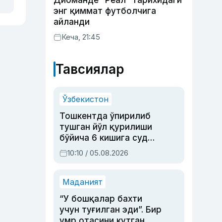
Диоманде “Реал” тарихидаги
энг қиммат футболчига
айланди
Кеча, 21:45
Тавсиялар
Ўзбекистон
Тошкентда ўпирилиб
тушган йўл қурилиши
бўйича 6 кишига суд
ҳукми ўқилди
10:10 / 05.08.2026
Маданият
“У бошқалар бахти
учун туғилган эди”. Бир
умр отасини кутган