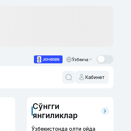
Ўзбекча
Кабинет
Сўнгги
янгиликлар
Ўзбекистонда олти ойда