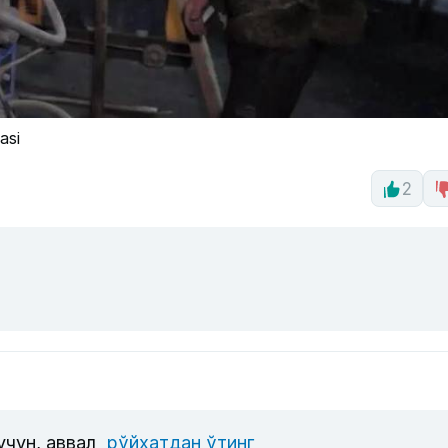
asi
2
учун, аввал
рўйхатдан ўтинг