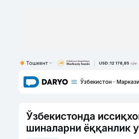
Тошкент
USD :
12 178,85
сўм
Ўзбекистон
Маркази
Ўзбекистонда иссиқхо
шиналарни ёққанлик 