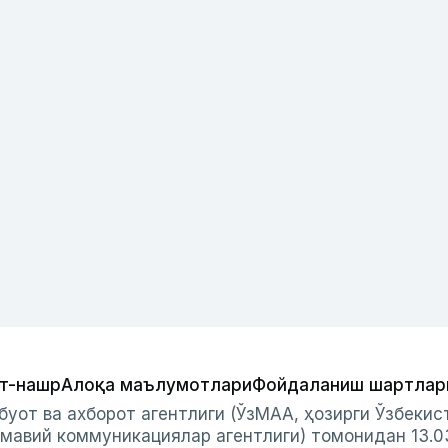
т-нашр
Алоқа маълумотлари
Фойдаланиш шартлар
буот ва ахборот агентлиги (ЎзМАА, ҳозирги Ўзбеки
мавий коммуникациялар агентлиги) томонидан 13.0