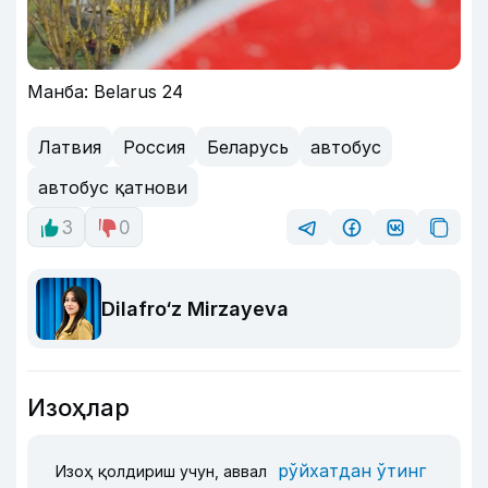
Манба: Belarus 24
Латвия
Россия
Беларусь
автобус
автобус қатнови
3
0
Dilafro‘z Mirzayeva
Изоҳлар
рўйхатдан ўтинг
Изоҳ қолдириш учун, аввал