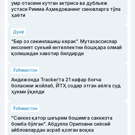
умр отасини кутган актриса ва дубльяж
устаси Римма Аҳмедованинг синовларга тўла
ҳаёти
Дунё
“Бир оз секинлашиш керак”. Мутахассислар
инсоният сунъий интеллектни бошқара олмай
қолишидан хавотир билдирди
Ўзбекистон
Андижонда Tracker’га 21 нафар боғча
боласини жойлаб, ЙТҲ содир этган аёлга суд
ҳукми ўқилди
Ўзбекистон
“Саккиз қатор шеърим бошимга саккизта
бомба бўлган”. Абдулла Ориповни сиёсий
айбловлардан асраб қолган воқеа