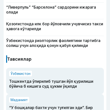
“Ливерпуль” “Барселона” сардорини ижарага
олади
Қозоғистонда илк бор йўловчили учувчисиз такси
ҳавога кўтарилди
Ўзбекистонда риэлторлик фаолиятини тартибга
солиш учун алоҳида қонун қабул қилинди
Тавсиялар
Ўзбекистон
Тошкентда ўпирилиб тушган йўл қурилиши
бўйича 6 кишига суд ҳукми ўқилди
Маданият
“У бошқалар бахти учун туғилган эди”. Бир