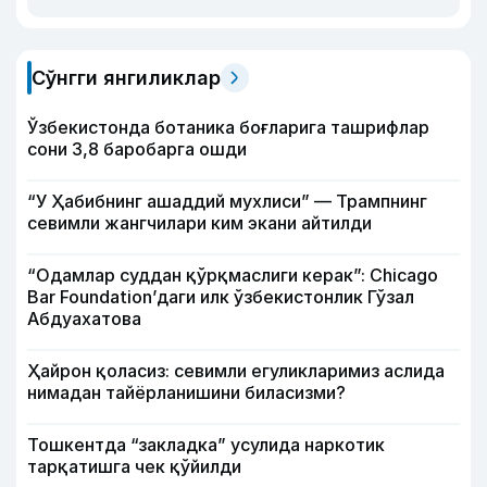
Сўнгги янгиликлар
Ўзбекистонда ботаника боғларига ташрифлар
сони 3,8 баробарга ошди
“У Ҳабибнинг ашаддий мухлиси” — Трампнинг
севимли жангчилари ким экани айтилди
“Одамлар суддан қўрқмаслиги керак”: Chicago
Bar Foundation’даги илк ўзбекистонлик Гўзал
Абдуахатова
Ҳайрон қоласиз: севимли егуликларимиз аслида
нимадан тайёрланишини биласизми?
Тошкентда “закладка” усулида наркотик
тарқатишга чек қўйилди