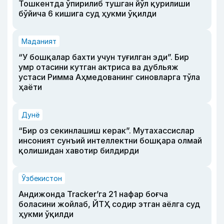
Тошкентда ўпирилиб тушган йўл қурилиши
бўйича 6 кишига суд ҳукми ўқилди
Маданият
“У бошқалар бахти учун туғилган эди”. Бир
умр отасини кутган актриса ва дубльяж
устаси Римма Аҳмедованинг синовларга тўла
ҳаёти
Дунё
“Бир оз секинлашиш керак”. Мутахассислар
инсоният сунъий интеллектни бошқара олмай
қолишидан хавотир билдирди
Ўзбекистон
Андижонда Tracker’га 21 нафар боғча
боласини жойлаб, ЙТҲ содир этган аёлга суд
ҳукми ўқилди