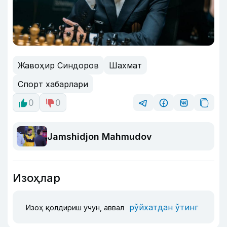
Жавоҳир Синдоров
Шахмат
Спорт хабарлари
0
0
Jamshidjon Mahmudov
Изоҳлар
рўйхатдан ўтинг
Изоҳ қолдириш учун, аввал