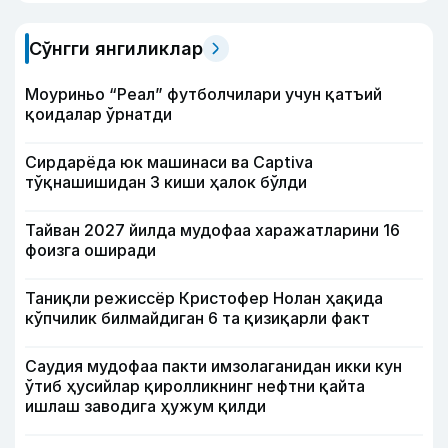
Сўнгги янгиликлар
Моуриньо “Реал” футболчилари учун қатъий
қоидалар ўрнатди
Сирдарёда юк машинаси ва Captiva
тўқнашишидан 3 киши ҳалок бўлди
Тайван 2027 йилда мудофаа харажатларини 16
фоизга оширади
Таниқли режиссёр Кристофер Нолан ҳақида
кўпчилик билмайдиган 6 та қизиқарли факт
Саудия мудофаа пакти имзолаганидан икки кун
ўтиб ҳусийлар қиролликнинг нефтни қайта
ишлаш заводига ҳужум қилди