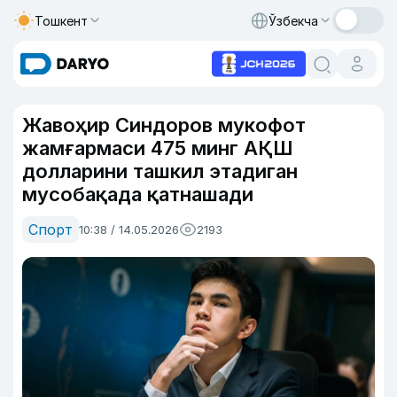
Тошкент
Ўзбекча
Жавоҳир Синдоров мукофот
жамғармаси 475 минг АҚШ
долларини ташкил этадиган
мусобақада қатнашади
Спорт
10:38 / 14.05.2026
2193