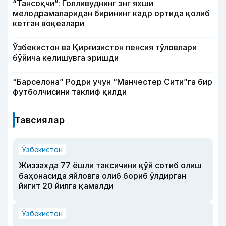
“Тансоқчи”: Голливуднинг энг яхши
мелодрамаларидан бирининг кадр ортида қолиб
кетган воқеалари
Ўзбекистон ва Қирғизистон пенсия тўловлари
бўйича келишувга эришди
“Барселона” Родри учун “Манчестер Сити”га бир
футболчисини таклиф қилди
Тавсиялар
Ўзбекистон
Жиззахда 77 ёшли таксичини қўй сотиб олиш
баҳонасида яйловга олиб бориб ўлдирган
йигит 20 йилга қамалди
Ўзбекистон