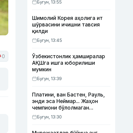
Бугун, 13:55
Жаҳонгир Отажонов
Шимолий Корея аҳолига ит
шўрвасини ичишни тавсия
қилди
Бугун, 13:45
0
Ўзбекистонлик ҳамширалар
АҚШга ишга юборилиши
мумкин
Бугун, 13:39
Платини, ван Бастен, Рауль,
энди эса Неймар... Жаҳон
чемпиони бўлолмаган
суперюлдузлар
Бугун, 13:30