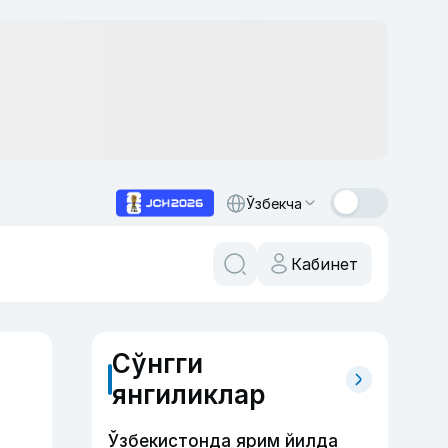
Ўзбекча
Кабинет
Сўнгги
янгиликлар
Ўзбекистонда ярим йилда