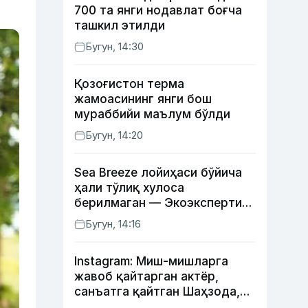
700 та янги нодавлат боғча
ташкил этилди
Бугун, 14:30
Қозоғистон терма
жамоасининг янги бош
мураббийи маълум бўлди
Бугун, 14:20
Sea Breeze лойиҳаси бўйича
ҳали тўлиқ хулоса
берилмаган — Экоэкспертиза
маркази
Бугун, 14:16
Instagram: Миш-мишларга
жавоб қайтарган актёр,
санъатга қайтган Шаҳзода,
йўлга асфалт ётқизган