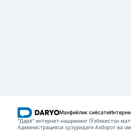
Махфийлик сиёсати
Интерне
“Дарё” интернет-нашрининг (Ўзбекистон мат
Администрацияси ҳузуридаги Ахборот ва ом