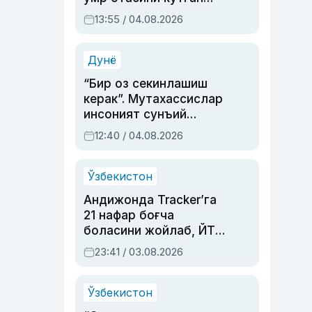
актриса ва дубльяж
13:55 / 04.08.2026
устаси Римма
Аҳмедованинг
синовларга тўла ҳаёти
Дунё
“Бир оз секинлашиш
керак”. Мутахассислар
инсоният сунъий
интеллектни бошқара
12:40 / 04.08.2026
олмай қолишидан
хавотир билдирди
Ўзбекистон
Андижонда Tracker’га
21 нафар боғча
боласини жойлаб, ЙТҲ
содир этган аёлга суд
23:41 / 03.08.2026
ҳукми ўқилди
Ўзбекистон