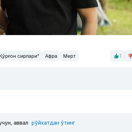
Қўрғон сирлари”
Афра
Мерт
1
учун, аввал
рўйхатдан ўтинг