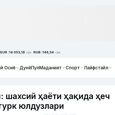
EUR :
RUB :
14 053,18
146,54
сўм
сўм
й Осиё
Дунё
Пул
Маданият
Спорт
Лайфстайл
: шахсий ҳаёти ҳақида ҳеч
турк юлдузлари