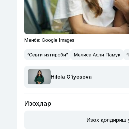
Манба: Google Images
“Севги изтироби”
Мелиса Асли Памук
“
Hilola G‘iyosova
Изоҳлар
Изоҳ қолдириш 