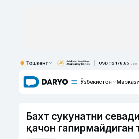
Тошкент
USD :
12 178,85
сўм
Ўзбекистон
Маркази
Бахт сукунатни севади
қачон гапирмайдиган 