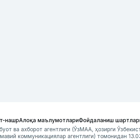
т-нашр
Алоқа маълумотлари
Фойдаланиш шартлар
буот ва ахборот агентлиги (ЎзМАА, ҳозирги Ўзбеки
мавий коммуникациялар агентлиги) томонидан 13.0