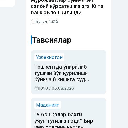
Мурожаатлар бўйича энг
салбий кўрсаткичга эга 10 та
банк эълон қилинди
Бугун, 13:15
Тавсиялар
Ўзбекистон
Тошкентда ўпирилиб
тушган йўл қурилиши
бўйича 6 кишига суд
ҳукми ўқилди
10:10 / 05.08.2026
Маданият
“У бошқалар бахти
учун туғилган эди”. Бир
умр отасини кутган