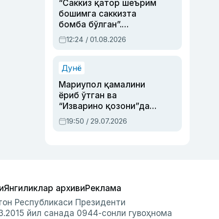
“Саккиз қатор шеърим
бошимга саккизта
бомба бўлган”.
Абдулла Ориповни
12:24 / 01.08.2026
сиёсий айбловлардан
асраб қолган воқеа
Дунё
Мариупол қамалини
ёриб ўтган ва
“Изварино қозони”дан
чиққан қаҳрамон —
19:50 / 29.07.2026
Украина армияси бош
қўмондони Драпатий
ҳақида
и
Янгиликлар архиви
Реклама
стон Республикаси Президенти
3.2015 йил санада 0944-сонли гувоҳнома