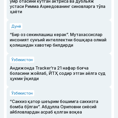
умр отасини кутган актриса ва дубльяж
устаси Римма Аҳмедованинг синовларга тўла
ҳаёти
Дунё
“Бир оз секинлашиш керак”. Мутахассислар
инсоният сунъий интеллектни бошқара олмай
қолишидан хавотир билдирди
Ўзбекистон
Андижонда Tracker’га 21 нафар боғча
боласини жойлаб, ЙТҲ содир этган аёлга суд
ҳукми ўқилди
Ўзбекистон
“Саккиз қатор шеърим бошимга саккизта
бомба бўлган”. Абдулла Ориповни сиёсий
айбловлардан асраб қолган воқеа