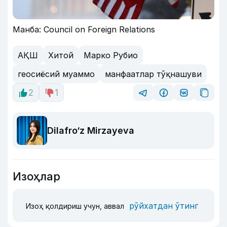
Манба: Council on Foreign Relations
АҚШ
Хитой
Марко Рубио
геосиёсий муаммо
манфаатлар тўқнашуви
2
1
Dilafro‘z Mirzayeva
Изоҳлар
рўйхатдан ўтинг
Изоҳ қолдириш учун, аввал