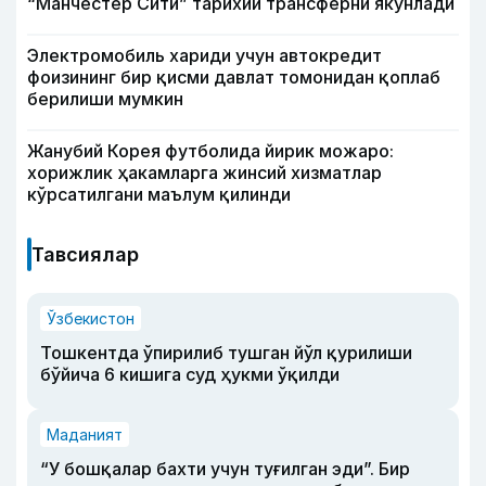
“Манчестер Сити” тарихий трансферни якунлади
Электромобиль хариди учун автокредит
фоизининг бир қисми давлат томонидан қоплаб
берилиши мумкин
Жанубий Корея футболида йирик можаро:
хорижлик ҳакамларга жинсий хизматлар
кўрсатилгани маълум қилинди
Тавсиялар
Ўзбекистон
Тошкентда ўпирилиб тушган йўл қурилиши
бўйича 6 кишига суд ҳукми ўқилди
Маданият
“У бошқалар бахти учун туғилган эди”. Бир