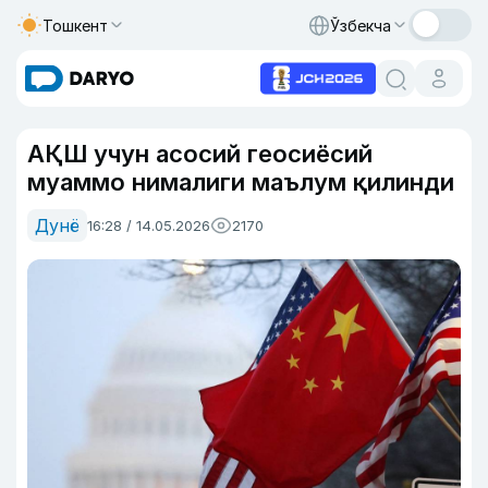
Тошкент
Ўзбекча
АҚШ учун асосий геосиёсий
муаммо нималиги маълум қилинди
Дунё
16:28 / 14.05.2026
2170