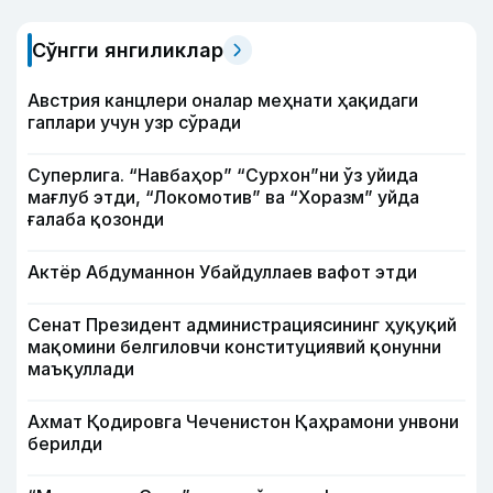
Сўнгги янгиликлар
Австрия канцлери оналар меҳнати ҳақидаги
гаплари учун узр сўради
Суперлига. “Навбаҳор” “Сурхон”ни ўз уйида
мағлуб этди, “Локомотив” ва “Хоразм” уйда
ғалаба қозонди
Актёр Абду­маннон Убайдуллаев вафот этди
Сенат Президент администрациясининг ҳуқуқий
мақомини белгиловчи конституциявий қонунни
маъқуллади
Ахмат Қодировга Чеченистон Қаҳрамони унвони
берилди