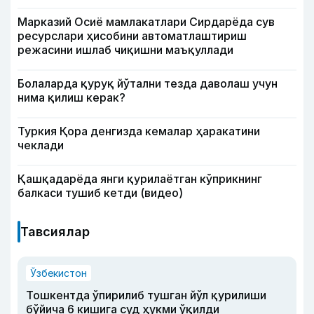
Марказий Осиё мамлакатлари Сирдарёда сув
ресурслари ҳисобини автоматлаштириш
режасини ишлаб чиқишни маъқуллади
Болаларда қуруқ йўтални тезда даволаш учун
нима қилиш керак?
Туркия Қора денгизда кемалар ҳаракатини
чеклади
Қашқадарёда янги қурилаётган кўприкнинг
балкаси тушиб кетди (видео)
Тавсиялар
Ўзбекистон
Тошкентда ўпирилиб тушган йўл қурилиши
бўйича 6 кишига суд ҳукми ўқилди