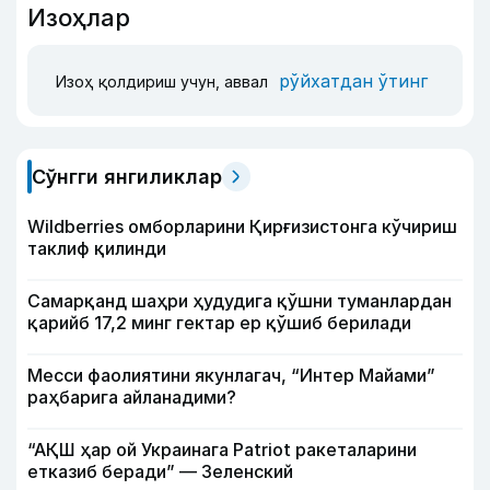
Изоҳлар
рўйхатдан ўтинг
Изоҳ қолдириш учун, аввал
Сўнгги янгиликлар
Wildberries омборларини Қирғизистонга кўчириш
таклиф қилинди
Самарқанд шаҳри ҳудудига қўшни туманлардан
қарийб 17,2 минг гектар ер қўшиб берилади
Месси фаолиятини якунлагач, “Интер Майами”
раҳбарига айланадими?
“АҚШ ҳар ой Украинага Patriot ракеталарини
етказиб беради” — Зеленский