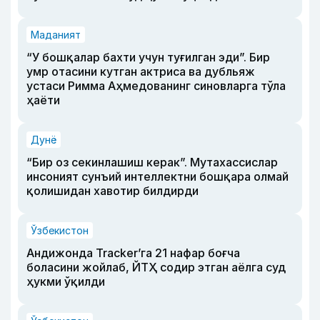
Маданият
“У бошқалар бахти учун туғилган эди”. Бир
умр отасини кутган актриса ва дубльяж
устаси Римма Аҳмедованинг синовларга тўла
ҳаёти
Дунё
“Бир оз секинлашиш керак”. Мутахассислар
инсоният сунъий интеллектни бошқара олмай
қолишидан хавотир билдирди
Ўзбекистон
Андижонда Tracker’га 21 нафар боғча
боласини жойлаб, ЙТҲ содир этган аёлга суд
ҳукми ўқилди