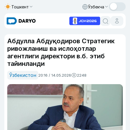
Тошкент
Ўзбекча
Абдулла Абдуқодиров Стратегик
ривожланиш ва ислоҳотлар
агентлиги директори в.б. этиб
тайинланди
Ўзбекистон
20:16 / 14.05.2026
2248