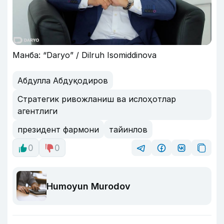
Манба: “Daryo” / Dilruh Isomiddinova
Абдулла Абдуқодиров
Стратегик ривожланиш ва ислоҳотлар
агентлиги
президент фармони
тайинлов
0
0
Humoyun Murodov