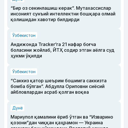
“Бир оз секинлашиш керак”. Мутахассислар
инсоният сунъий интеллектни бошқара олмай
қолишидан хавотир билдирди
Ўзбекистон
Андижонда Tracker’га 21 нафар боғча
боласини жойлаб, ЙТҲ содир этган аёлга суд
ҳукми ўқилди
Ўзбекистон
“Саккиз қатор шеърим бошимга саккизта
бомба бўлган”. Абдулла Ориповни сиёсий
айбловлардан асраб қолган воқеа
Дунё
Мариупол қамалини ёриб ўтган ва “Изварино
қозони”дан чиққан қаҳрамон — Украина