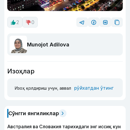
2
0
Munojot Adilova
Изоҳлар
рўйхатдан ўтинг
Изоҳ қолдириш учун, аввал
Сўнгги янгиликлар
Австралия ва Словакия тарихидаги энг иссиқ кун