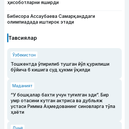
ҳисоботларни яширди
Бибисора Ассаубаева Самарқанддаги
олимпиадада иштирок этади
Тавсиялар
Ўзбекистон
Тошкентда ўпирилиб тушган йўл қурилиши
бўйича 6 кишига суд ҳукми ўқилди
Маданият
“У бошқалар бахти учун туғилган эди”. Бир
умр отасини кутган актриса ва дубльяж
устаси Римма Аҳмедованинг синовларга тўла
ҳаёти
Дунё