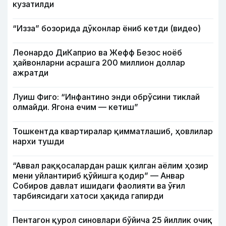
кузатилди
“Изза” бозорида дўконлар ёниб кетди (видео)
Леонардо ДиКаприо ва Жефф Безос ноёб
ҳайвонларни асрашга 200 миллион доллар
ажратди
Луиш Фиго: “Инфантино энди обрўсини тиклай
олмайди. Ягона ечим — кетиш”
Тошкентда квартиралар қимматлашиб, ҳовлилар
нархи тушди
“Аввал раққосалардан рашк қилган аёлим ҳозир
мени уйлантириб қўйишга қодир” — Анвар
Собиров давлат ишидаги фаолияти ва ўғил
тарбиясидаги хатоси ҳақида гапирди
Пентагон қурол синовлари бўйича 25 йиллик очиқ