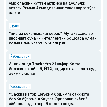
умр отасини кутган актриса ва дубльяж
устаси Римма Аҳмедованинг синовларга тўла
ҳаёти
Дунё
“Бир оз секинлашиш керак”. Мутахассислар
инсоният сунъий интеллектни бошқара олмай
қолишидан хавотир билдирди
Ўзбекистон
Андижонда Tracker’га 21 нафар боғча
боласини жойлаб, ЙТҲ содир этган аёлга суд
ҳукми ўқилди
Ўзбекистон
“Саккиз қатор шеърим бошимга саккизта
бомба бўлган”. Абдулла Ориповни сиёсий
айбловлардан асраб қолган воқеа