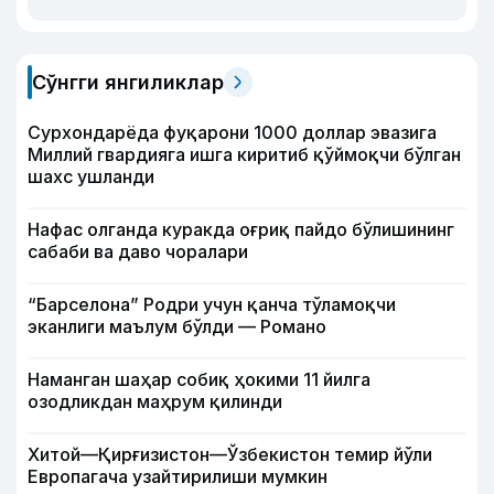
Сўнгги янгиликлар
Сурхондарёда фуқарони 1000 доллар эвазига
Миллий гвардияга ишга киритиб қўймоқчи бўлган
шахс ушланди
Нафас олганда куракда оғриқ пайдо бўлишининг
сабаби ва даво чоралари
“Барселона” Родри учун қанча тўламоқчи
эканлиги маълум бўлди — Романо
Наманган шаҳар собиқ ҳокими 11 йилга
озодликдан маҳрум қилинди
Хитой—Қирғизистон—Ўзбекистон темир йўли
Европагача узайтирилиши мумкин