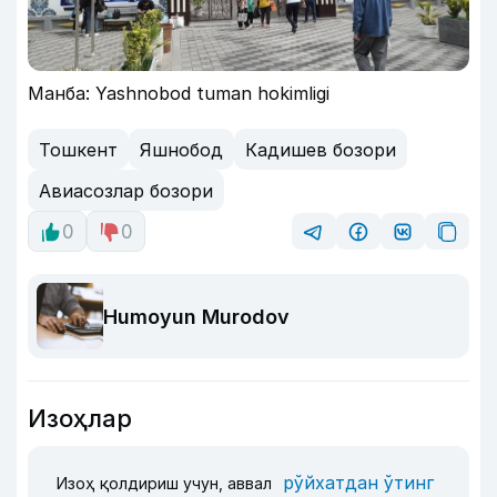
Манба: Yashnobod tuman hokimligi
Тошкент
Яшнобод
Кадишев бозори
Авиасозлар бозори
0
0
Humoyun Murodov
Изоҳлар
рўйхатдан ўтинг
Изоҳ қолдириш учун, аввал