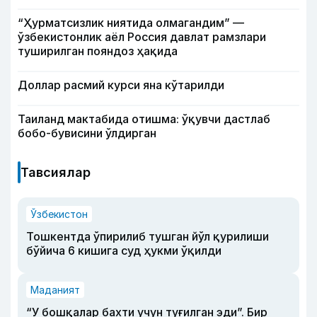
“Ҳурматсизлик ниятида олмагандим” —
ўзбекистонлик аёл Россия давлат рамзлари
туширилган пояндоз ҳақида
Доллар расмий курси яна кўтарилди
Таиланд мактабида отишма: ўқувчи дастлаб
бобо-бувисини ўлдирган
Тавсиялар
Ўзбекистон
Тошкентда ўпирилиб тушган йўл қурилиши
бўйича 6 кишига суд ҳукми ўқилди
Маданият
“У бошқалар бахти учун туғилган эди”. Бир