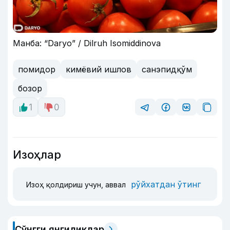
Манба: “Daryo” / Dilruh Isomiddinova
помидор
кимёвий ишлов
санэпидқўм
бозор
1
0
Изоҳлар
рўйхатдан ўтинг
Изоҳ қолдириш учун, аввал
Сўнгги янгиликлар