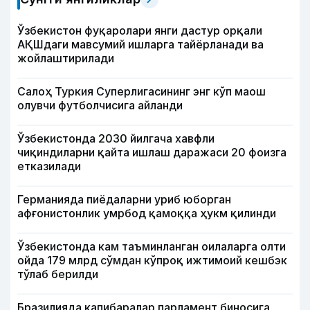
Ўзбекистон фуқаролари янги дастур орқали
АҚШдаги мавсумий ишларга тайёрланади ва
жойлаштирилади
Салоҳ Туркия Суперлигасининг энг кўп маош
олувчи футболчисига айланди
Ўзбекистонда 2030 йилгача хавфли
чиқиндиларни қайта ишлаш даражаси 20 фоизга
етказилади
Германияда пиёдаларни уриб юборган
афғонистонлик умрбод қамоққа ҳукм қилинди
Ўзбекистонда кам таъминланган оилаларга олти
ойда 179 млрд сўмдан кўпроқ ижтимоий кешбэк
тўлаб берилди
Бразилияда капибаралар парламент биносига