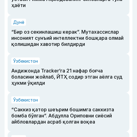
ҳаёти
Дунё
“Бир оз секинлашиш керак”. Мутахассислар
инсоният сунъий интеллектни бошқара олмай
қолишидан хавотир билдирди
Ўзбекистон
Андижонда Tracker’га 21 нафар боғча
боласини жойлаб, ЙТҲ содир этган аёлга суд
ҳукми ўқилди
Ўзбекистон
“Саккиз қатор шеърим бошимга саккизта
бомба бўлган”. Абдулла Ориповни сиёсий
айбловлардан асраб қолган воқеа