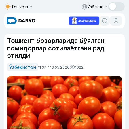
Тошкент
Ўзбекча
Тошкент бозорларида бўялган
помидорлар сотилаётгани рад
этилди
Ўзбекистон
11:37 / 13.05.2026
1622