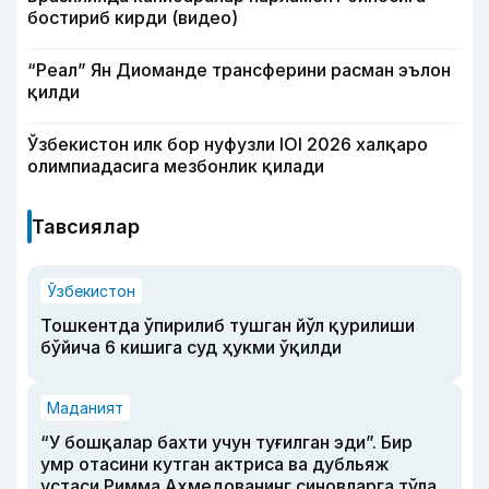
бостириб кирди (видео)
“Реал” Ян Диоманде трансферини расман эълон
қилди
Ўзбекистон илк бор нуфузли IOI 2026 халқаро
олимпиадасига мезбонлик қилади
Тавсиялар
Ўзбекистон
Тошкентда ўпирилиб тушган йўл қурилиши
бўйича 6 кишига суд ҳукми ўқилди
Маданият
“У бошқалар бахти учун туғилган эди”. Бир
умр отасини кутган актриса ва дубльяж
устаси Римма Аҳмедованинг синовларга тўла