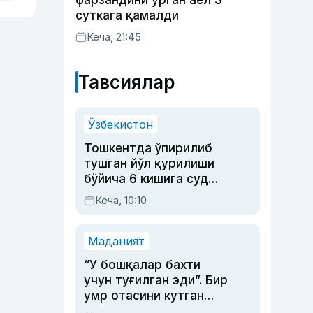
фарзандини урган аёл 3
суткага қамалди
Кеча, 21:45
Тавсиялар
Ўзбекистон
Тошкентда ўпирилиб
тушган йўл қурилиши
бўйича 6 кишига суд
ҳукми ўқилди
Кеча, 10:10
Маданият
“У бошқалар бахти
учун туғилган эди”. Бир
умр отасини кутган
актриса ва дубльяж