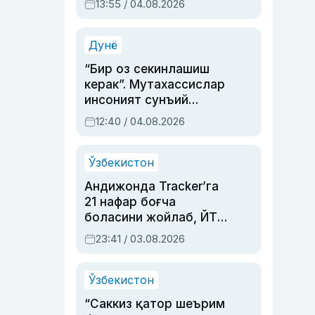
13:55 / 04.08.2026
устаси Римма
Аҳмедованинг
синовларга тўла ҳаёти
Дунё
“Бир оз секинлашиш
керак”. Мутахассислар
инсоният сунъий
интеллектни бошқара
12:40 / 04.08.2026
олмай қолишидан
хавотир билдирди
Ўзбекистон
Андижонда Tracker’га
21 нафар боғча
боласини жойлаб, ЙТҲ
содир этган аёлга суд
23:41 / 03.08.2026
ҳукми ўқилди
Ўзбекистон
“Саккиз қатор шеърим