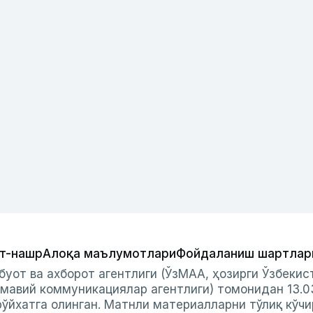
т-нашр
Алоқа маълумотлари
Фойдаланиш шартлар
буот ва ахборот агентлиги (ЎзМАА, ҳозирги Ўзбеки
мавий коммуникациялар агентлиги) томонидан 13.0
ўйхатга олинган. Матнли материалларни тўлиқ кўчи