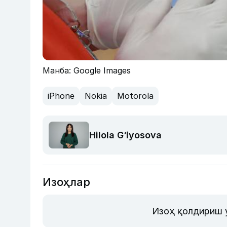
Манба: Google Images
iPhone
Nokia
Motorola
Hilola G‘iyosova
Изоҳлар
Изоҳ қолдириш 