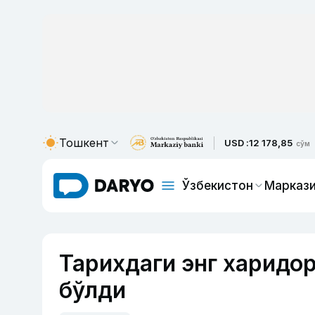
Тошкент
USD :
12 178,85
сўм
Ўзбекистон
Маркази
Тарихдаги энг харидо
бўлди