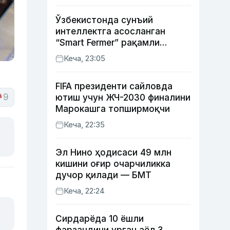
Ўзбекистонда сунъий
интеллектга асосланган
“Smart Fermer” рақамли
платформаси ишга
Кеча, 23:05
туширилади
FIFA президенти сайловда
9
ютиш учун ЖЧ-2030 финалини
Марокашга топширмоқчи
Кеча, 22:35
Эл Нино ҳодисаси 49 млн
кишини оғир очарчиликка
дучор қилади — БМТ
Кеча, 22:24
Сирдарёда 10 ёшли