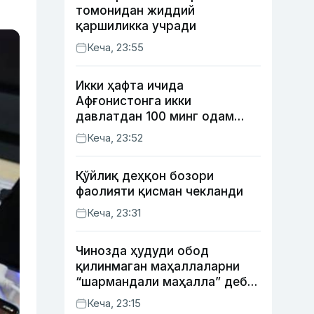
томонидан жиддий
қаршиликка учради
Кеча, 23:55
Икки ҳафта ичида
Афғонистонга икки
давлатдан 100 минг одам
қайтиб келди
Кеча, 23:52
Қўйлиқ деҳқон бозори
фаолияти қисман чекланди
Кеча, 23:31
Чинозда ҳудуди обод
қилинмаган маҳаллаларни
“шармандали маҳалла” деб
белгилаш бошланди
Кеча, 23:15