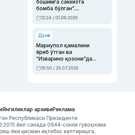
бошимга саккизта
бомба бўлган”.
Абдулла Ориповни
12:24 / 01.08.2026
сиёсий айбловлардан
асраб қолган воқеа
Дунё
Мариупол қамалини
ёриб ўтган ва
“Изварино қозони”дан
чиққан қаҳрамон —
19:50 / 29.07.2026
Украина армияси бош
қўмондони Драпатий
ҳақида
и
Янгиликлар архиви
Реклама
стон Республикаси Президенти
3.2015 йил санада 0944-сонли гувоҳнома
риш ёки қисман иқтибос келтиришга,