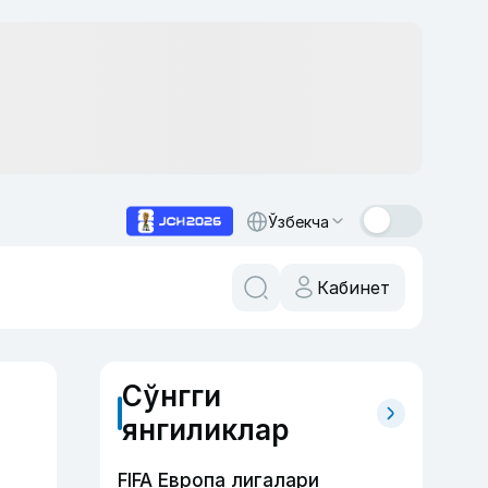
Ўзбекча
Кабинет
Сўнгги
янгиликлар
FIFA Европа лигалари