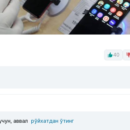
40
учун, аввал
рўйхатдан ўтинг