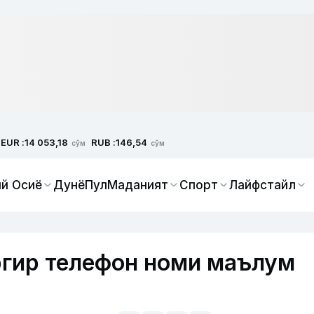
EUR :
RUB :
14 053,18
146,54
сўм
сўм
й Осиё
Дунё
Пул
Маданият
Спорт
Лайфстайл
ргир телефон номи маълум