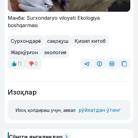
Манба: Surxondaryo viloyati Ekologiya
boshqarmasi
Сурхондарё
сақоқуш
Қизил китоб
Жарқўрғон
экология
11
0
Изоҳлар
рўйхатдан ўтинг
Изоҳ қолдириш учун, аввал
Сўнгги янгиликлар