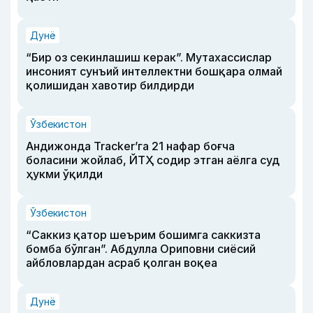
Дунё
“Бир оз секинлашиш керак”. Мутахассислар
инсоният сунъий интеллектни бошқара олмай
қолишидан хавотир билдирди
Ўзбекистон
Андижонда Tracker’га 21 нафар боғча
боласини жойлаб, ЙТҲ содир этган аёлга суд
ҳукми ўқилди
Ўзбекистон
“Саккиз қатор шеърим бошимга саккизта
бомба бўлган”. Абдулла Ориповни сиёсий
айбловлардан асраб қолган воқеа
Дунё