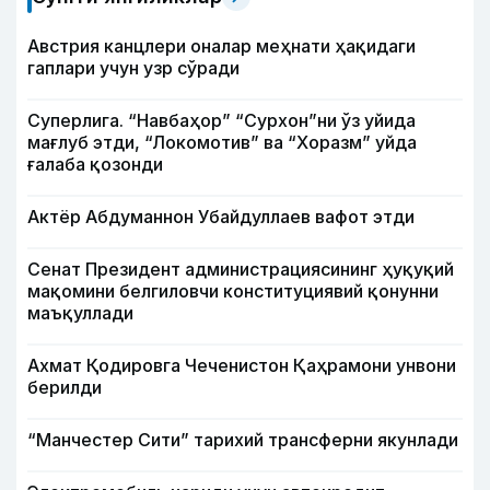
Австрия канцлери оналар меҳнати ҳақидаги
гаплари учун узр сўради
Суперлига. “Навбаҳор” “Сурхон”ни ўз уйида
мағлуб этди, “Локомотив” ва “Хоразм” уйда
ғалаба қозонди
Актёр Абду­маннон Убайдуллаев вафот этди
Сенат Президент администрациясининг ҳуқуқий
мақомини белгиловчи конституциявий қонунни
маъқуллади
Ахмат Қодировга Чеченистон Қаҳрамони унвони
берилди
“Манчестер Сити” тарихий трансферни якунлади