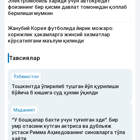
Электромобиль хариди учун автокредит
фоизининг бир қисми давлат томонидан қоплаб
берилиши мумкин
Жанубий Корея футболида йирик можаро:
хорижлик ҳакамларга жинсий хизматлар
кўрсатилгани маълум қилинди
Тавсиялар
Ўзбекистон
Тошкентда ўпирилиб тушган йўл қурилиши
бўйича 6 кишига суд ҳукми ўқилди
Маданият
“У бошқалар бахти учун туғилган эди”. Бир
умр отасини кутган актриса ва дубльяж
устаси Римма Аҳмедованинг синовларга тўла
ҳаёти