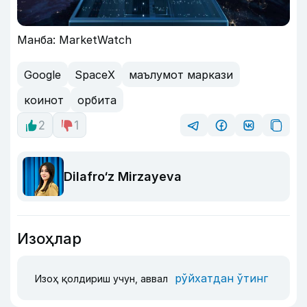
Манба: MarketWatch
Google
SpaceX
маълумот маркази
коинот
орбита
2
1
Dilafro‘z Mirzayeva
Изоҳлар
рўйхатдан ўтинг
Изоҳ қолдириш учун, аввал