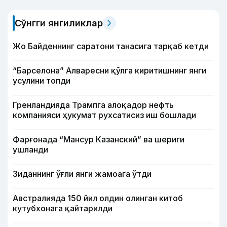
Сўнгги янгиликлар
Жо Байденнинг саратони танасига тарқаб кетди
“Барселона” Алваресни қўлга киритишнинг янги
усулини топди
Гренландияда Трампга алоқадор нефть
компанияси ҳукумат рухсатисиз иш бошлади
Фарғонада “Мансур Казанский” ва шериги
ушланди
Зиданнинг ўғли янги жамоага ўтди
Австралияда 150 йил олдин олинган китоб
кутубхонага қайтарилди