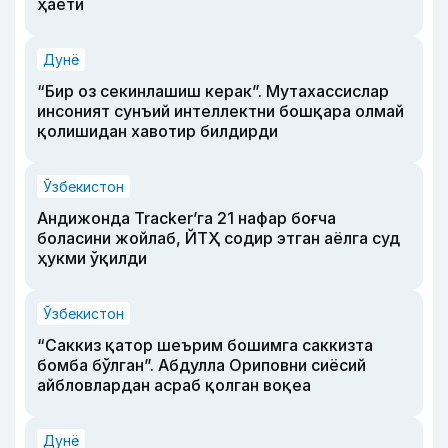
ҳаёти
Дунё
“Бир оз секинлашиш керак”. Мутахассислар
инсоният сунъий интеллектни бошқара олмай
қолишидан хавотир билдирди
Ўзбекистон
Андижонда Tracker’га 21 нафар боғча
боласини жойлаб, ЙТҲ содир этган аёлга суд
ҳукми ўқилди
Ўзбекистон
“Саккиз қатор шеърим бошимга саккизта
бомба бўлган”. Абдулла Ориповни сиёсий
айбловлардан асраб қолган воқеа
Дунё