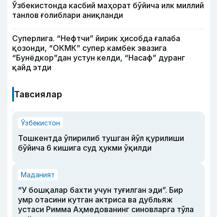
Ўзбекистонда касбий маҳорат бўйича илк миллий
танлов ғолиблари аниқланди
Суперлига. “Нефтчи” йирик ҳисобда ғалаба
қозонди, “ОКМК” супер камбек эвазига
“Бунёдкор”дан устун келди, “Насаф” дуранг
қайд этди
Тавсиялар
Ўзбекистон
Тошкентда ўпирилиб тушган йўл қурилиши
бўйича 6 кишига суд ҳукми ўқилди
Маданият
“У бошқалар бахти учун туғилган эди”. Бир
умр отасини кутган актриса ва дубльяж
устаси Римма Аҳмедованинг синовларга тўла